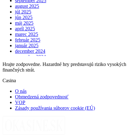
september 2025
august 2025
júl 2025
jún 2025
máj 2025
apríl 2025
marec 2025
február 2025
január 2025
december 2024
november 2024
október 2024
Hrajte zodpovedne. Hazardné hry predstavujú riziko vysokých
september 2024
finančných strát.
august 2024
júl 2024
Casina
jún 2024
máj 2024
O nás
apríl 2024
Obmedzená zodpovednosť
marec 2024
VOP
február 2024
Zásady používania súborov cookie (EÚ)
január 2024
december 2023
november 2023
október 2023
september 2023