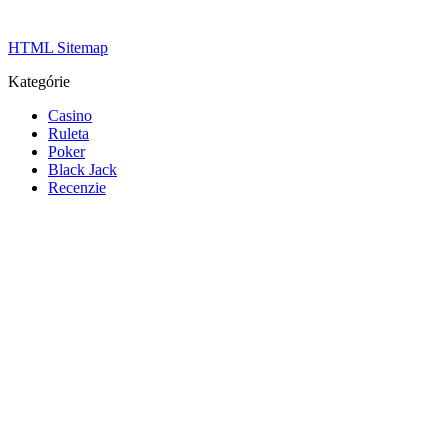
august 2023
júl 2023
jún 2023
HTML Sitemap
máj 2023
apríl 2023
Kategórie
marec 2023
február 2023
Casino
január 2023
Ruleta
december 2022
Poker
november 2022
Black Jack
október 2022
Recenzie
september 2022
august 2022
júl 2022
jún 2022
máj 2022
apríl 2022
marec 2022
február 2022
január 2022
december 2021
november 2021
október 2021
september 2021
august 2021