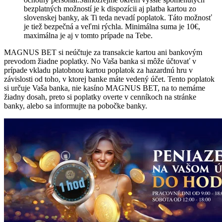
bezplatných možností je k dispozícii aj platba kartou zo
slovenskej banky, ak Ti teda nevadí poplatok. Táto možnosť
je tiež bezpečná a veľmi rýchla. Minimálna suma je 10€,
maximálna je aj v tomto prípade na Tebe.
MAGNUS BET si neúčtuje za transakcie kartou ani bankovým
prevodom žiadne poplatky. No Vaša banka si môže účtovať v
prípade vkladu platobnou kartou poplatok za hazardnú hru v
závislosti od toho, v ktorej banke máte vedený účet. Tento poplatok
si určuje Vaša banka, nie kasíno MAGNUS BET, na to nemáme
žiadny dosah, preto si poplatky overte v cenníkoch na stránke
banky, alebo sa informujte na pobočke banky.