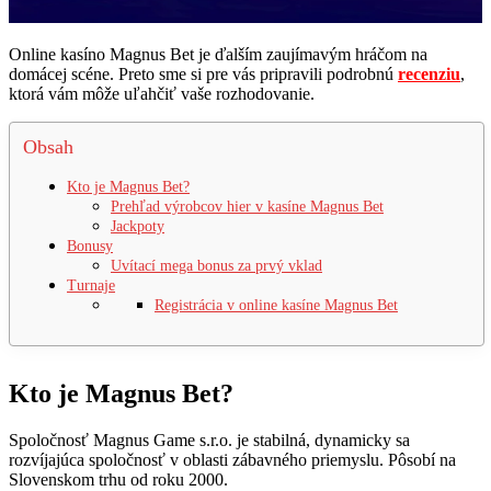
Online kasíno Magnus Bet je ďalším zaujímavým hráčom na
domácej scéne. Preto sme si pre vás pripravili podrobnú
recenziu
,
ktorá vám môže uľahčiť vaše rozhodovanie.
Obsah
Kto je Magnus Bet?
Prehľad výrobcov hier v kasíne Magnus Bet
Jackpoty
Bonusy
Uvítací mega bonus za prvý vklad
Turnaje
Registrácia v online kasíne Magnus Bet
Kto je Magnus Bet?
Spoločnosť Magnus Game s.r.o. je stabilná, dynamicky sa
rozvíjajúca spoločnosť v oblasti zábavného priemyslu. Pôsobí na
Slovenskom trhu od roku 2000.