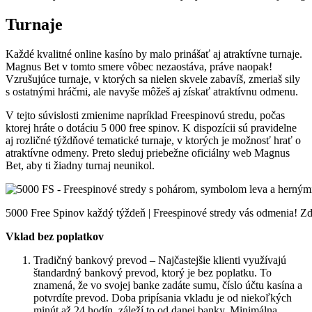
Turnaje
Každé kvalitné online kasíno by malo prinášať aj atraktívne turnaje.
Magnus Bet v tomto smere vôbec nezaostáva, práve naopak!
Vzrušujúce turnaje, v ktorých sa nielen skvele zabavíš, zmeriaš sily
s ostatnými hráčmi, ale navyše môžeš aj získať atraktívnu odmenu.
V tejto súvislosti zmienime napríklad Freespinovú stredu, počas
ktorej hráte o dotáciu 5 000 free spinov. K dispozícii sú pravidelne
aj rozličné týždňové tematické turnaje, v ktorých je možnosť hrať o
atraktívne odmeny. Preto sleduj priebežne oficiálny web Magnus
Bet, aby ti žiadny turnaj neunikol.
5000 Free Spinov každý týždeň | Freespinové stredy vás odmenia! Z
Vklad bez poplatkov
Tradičný bankový prevod – Najčastejšie klienti využívajú
štandardný bankový prevod, ktorý je bez poplatku. To
znamená, že vo svojej banke zadáte sumu, číslo účtu kasína a
potvrdíte prevod. Doba pripísania vkladu je od niekoľkých
minút až 24 hodín, záleží to od danej banky. Minimálna