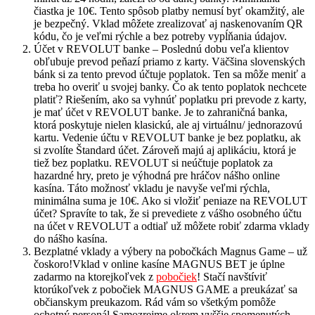
čiastka je 10€. Tento spôsob platby nemusí byť okamžitý, ale
je bezpečný. Vklad môžete zrealizovať aj naskenovaním QR
kódu, čo je veľmi rýchle a bez potreby vypĺňania údajov.
Účet v REVOLUT banke – Poslednú dobu veľa klientov
obľubuje prevod peňazí priamo z karty. Väčšina slovenských
bánk si za tento prevod účtuje poplatok. Ten sa môže meniť a
treba ho overiť u svojej banky. Čo ak tento poplatok nechcete
platiť? Riešením, ako sa vyhnúť poplatku pri prevode z karty,
je mať účet v REVOLUT banke. Je to zahraničná banka,
ktorá poskytuje nielen klasickú, ale aj virtuálnu/ jednorazovú
kartu. Vedenie účtu v REVOLUT banke je bez poplatku, ak
si zvolíte Štandard účet. Zároveň majú aj aplikáciu, ktorá je
tiež bez poplatku. REVOLUT si neúčtuje poplatok za
hazardné hry, preto je výhodná pre hráčov nášho online
kasína. Táto možnosť vkladu je navyše veľmi rýchla,
minimálna suma je 10€. Ako si vložiť peniaze na REVOLUT
účet? Spravíte to tak, že si prevediete z vášho osobného účtu
na účet v REVOLUT a odtiaľ už môžete robiť zdarma vklady
do nášho kasína.
Bezplatné vklady a výbery na pobočkách Magnus Game – už
čoskoro!Vklad v online kasíne MAGNUS BET je úplne
zadarmo na ktorejkoľvek z
pobočiek
! Stačí navštíviť
ktorúkoľvek z pobočiek MAGNUS GAME a preukázať sa
občianskym preukazom. Rád vám so všetkým pomôže
ochotný personál.Samozrejme okrem vyššie spomenutých