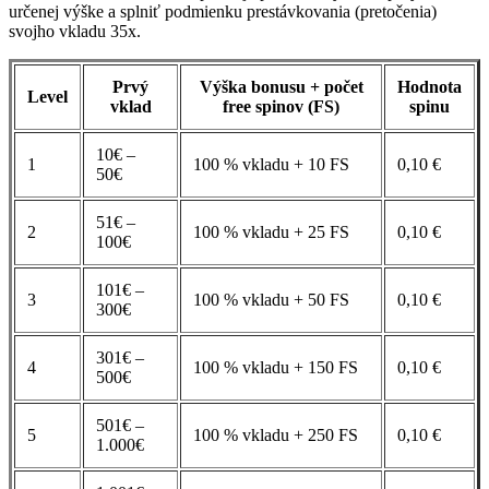
určenej výške a splniť podmienku prestávkovania (pretočenia)
svojho vkladu 35x.
Prvý
Výška bonusu + počet
Hodnota
Level
vklad
free spinov (FS)
spinu
10€ –
1
100 % vkladu + 10 FS
0,10 €
50€
51€ –
2
100 % vkladu + 25 FS
0,10 €
100€
101€ –
3
100 % vkladu + 50 FS
0,10 €
300€
301€ –
4
100 % vkladu + 150 FS
0,10 €
500€
501€ –
5
100 % vkladu + 250 FS
0,10 €
1.000€