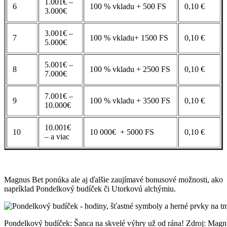
1.001€ –
6
100 % vkladu + 500 FS
0,10 €
3.000€
3.001€ –
7
100 % vkladu+ 1500 FS
0,10 €
5.000€
5.001€ –
8
100 % vkladu + 2500 FS
0,10 €
7.000€
7.001€ –
9
100 % vkladu + 3500 FS
0,10 €
10.000€
10.001€
10
10 000€ + 5000 FS
0,10 €
– a viac
Magnus Bet ponúka ale aj ďalšie zaujímavé bonusové možnosti, ako
napríklad Pondelkový budíček či Utorkovú alchýmiu.
Pondelkový budíček: Šanca na skvelé výhry už od rána! Zdroj: Mag