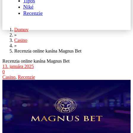
Tipos
Niké
Recenzie
Domov
»
Casino
»
Recenzia online kasína Magnus Bet
Recenzia online kasína Magnus Bet
13. januára 2025
0
Casino
,
Recenzie