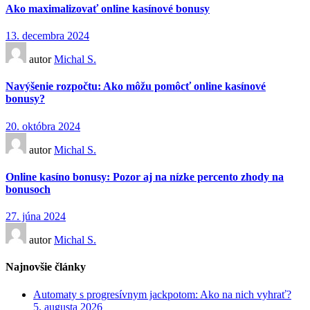
Ako maximalizovať online kasínové bonusy
13. decembra 2024
autor
Michal S.
Navýšenie rozpočtu: Ako môžu pomôcť online kasínové
bonusy?
20. októbra 2024
autor
Michal S.
Online kasíno bonusy: Pozor aj na nízke percento zhody na
bonusoch
27. júna 2024
autor
Michal S.
Najnovšie články
Automaty s progresívnym jackpotom: Ako na nich vyhrať?
5. augusta 2026