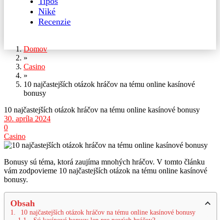
Tipos
Niké
Recenzie
Domov
»
Casino
»
10 najčastejších otázok hráčov na tému online kasínové
bonusy
10 najčastejších otázok hráčov na tému online kasínové bonusy
30. apríla 2024
0
Casino
Bonusy sú téma, ktorá zaujíma mnohých hráčov. V tomto článku
vám zodpovieme 10 najčastejších otázok na tému online kasínové
bonusy.
Obsah
10 najčastejších otázok hráčov na tému online kasínové bonusy