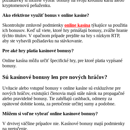
požiadavky si môžete vybrať bonusy na svoju kreditnú kartu alebo
kryptomenovú peňaženku.
Ako efektívne využiť bonus v online kasíne?
Skontrolujte zmluvné podmienky
online kasína
týkajúce sa použitia
ich bonusov. Keď už viete, ktoré hry prinášajú bonusy, zvážte hranie
týchto titulov. V opačnom prípade prejdite na hry s nízkym RTP,
aby ste vybavili požiadavku na stávkovanie.
Pre aké hry platia kasínové bonusy?
Online kasína môžu určiť špecifické hry, pre ktoré platia vypísané
bonusy.
Sú kasínové bonusy len pre nových hráčov?
Uvítacie alebo vstupné bonusy v online kasíne sú exkluzívne pre
nových hráčov, existujúci členovia majú stále nárok na propagačné
alebo pravidelné bonusy. Tie zahŕňajú cashback, odmeny za
opätovné dobitie konta, za pretočenie určitej sumy a podobne.
Môžem si voľne vybrať online kasínové bonusy?
V drvivej väčšine prípadov nie. Kasínové bonusy majú podmienky
na pretočenie.