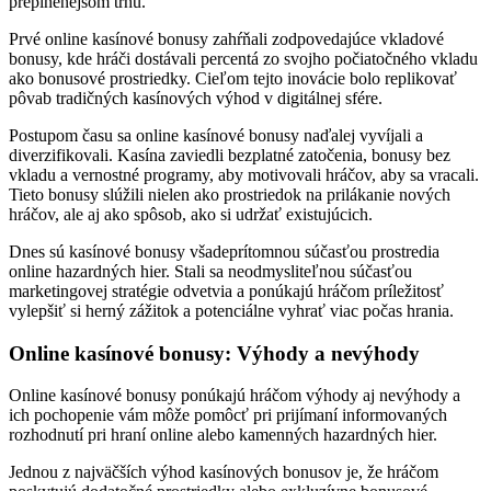
preplnenejšom trhu.
Prvé online kasínové bonusy zahŕňali zodpovedajúce vkladové
bonusy, kde hráči dostávali percentá zo svojho počiatočného vkladu
ako bonusové prostriedky. Cieľom tejto inovácie bolo replikovať
pôvab tradičných kasínových výhod v digitálnej sfére.
Postupom času sa online kasínové bonusy naďalej vyvíjali a
diverzifikovali. Kasína zaviedli bezplatné zatočenia, bonusy bez
vkladu a vernostné programy, aby motivovali hráčov, aby sa vracali.
Tieto bonusy slúžili nielen ako prostriedok na prilákanie nových
hráčov, ale aj ako spôsob, ako si udržať existujúcich.
Dnes sú kasínové bonusy všadeprítomnou súčasťou prostredia
online hazardných hier. Stali sa neodmysliteľnou súčasťou
marketingovej stratégie odvetvia a ponúkajú hráčom príležitosť
vylepšiť si herný zážitok a potenciálne vyhrať viac počas hrania.
Online kasínové bonusy: Výhody a nevýhody
Online kasínové bonusy ponúkajú hráčom výhody aj nevýhody a
ich pochopenie vám môže pomôcť pri prijímaní informovaných
rozhodnutí pri hraní online alebo kamenných hazardných hier.
Jednou z najväčších výhod kasínových bonusov je, že hráčom