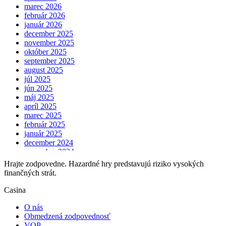
marec 2026
február 2026
január 2026
december 2025
november 2025
október 2025
september 2025
august 2025
júl 2025
jún 2025
máj 2025
apríl 2025
marec 2025
február 2025
január 2025
december 2024
november 2024
október 2024
Hrajte zodpovedne. Hazardné hry predstavujú riziko vysokých
september 2024
finančných strát.
august 2024
júl 2024
Casina
jún 2024
máj 2024
O nás
apríl 2024
Obmedzená zodpovednosť
marec 2024
VOP