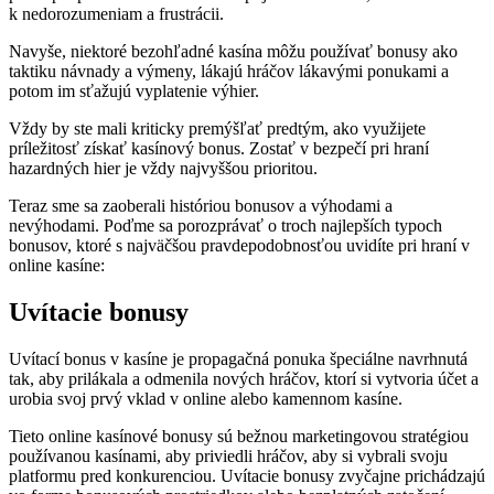
k nedorozumeniam a frustrácii.
Navyše, niektoré bezohľadné kasína môžu používať bonusy ako
taktiku návnady a výmeny, lákajú hráčov lákavými ponukami a
potom im sťažujú vyplatenie výhier.
Vždy by ste mali kriticky premýšľať predtým, ako využijete
príležitosť získať kasínový bonus. Zostať v bezpečí pri hraní
hazardných hier je vždy najvyššou prioritou.
Teraz sme sa zaoberali históriou bonusov a výhodami a
nevýhodami. Poďme sa porozprávať o troch najlepších typoch
bonusov, ktoré s najväčšou pravdepodobnosťou uvidíte pri hraní v
online kasíne:
Uvítacie bonusy
Uvítací bonus v kasíne je propagačná ponuka špeciálne navrhnutá
tak, aby prilákala a odmenila nových hráčov, ktorí si vytvoria účet a
urobia svoj prvý vklad v online alebo kamennom kasíne.
Tieto online kasínové bonusy sú bežnou marketingovou stratégiou
používanou kasínami, aby priviedli hráčov, aby si vybrali svoju
platformu pred konkurenciou. Uvítacie bonusy zvyčajne prichádzajú