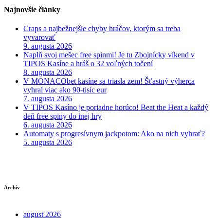
Najnovšie články
Craps a najbežnejšie chyby hráčov, ktorým sa treba
vyvarovať
9. augusta 2026
Naplň svoj mešec free spinmi! Je tu Zbojnícky víkend v
TIPOS Kasíne a hráš o 32 voľných točení
8. augusta 2026
V MONACObet kasíne sa triasla zem! Šťastný výherca
vyhral viac ako 90-tisíc eur
7. augusta 2026
V TIPOS Kasíno je poriadne horúco! Beat the Heat a každý
deň free spiny do inej hry
6. augusta 2026
Automaty s progresívnym jackpotom: Ako na nich vyhrať?
5. augusta 2026
Archív
august 2026