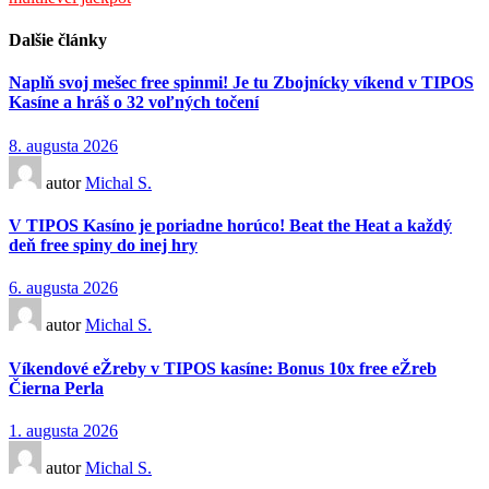
Dalšie články
Naplň svoj mešec free spinmi! Je tu Zbojnícky víkend v TIPOS
Kasíne a hráš o 32 voľných točení
8. augusta 2026
autor
Michal S.
V TIPOS Kasíno je poriadne horúco! Beat the Heat a každý
deň free spiny do inej hry
6. augusta 2026
autor
Michal S.
Víkendové eŽreby v TIPOS kasíne: Bonus 10x free eŽreb
Čierna Perla
1. augusta 2026
autor
Michal S.