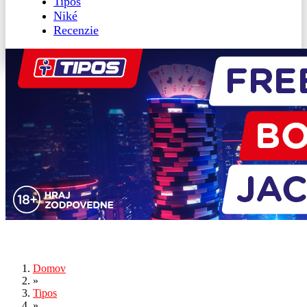
Tipos
Niké
Recenzie
Domov
»
Tipos
»