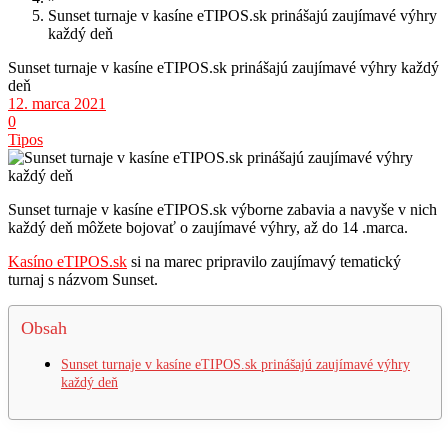
Sunset turnaje v kasíne eTIPOS.sk prinášajú zaujímavé výhry
každý deň
Sunset turnaje v kasíne eTIPOS.sk prinášajú zaujímavé výhry každý
deň
12. marca 2021
0
Tipos
Sunset turnaje v kasíne eTIPOS.sk výborne zabavia a navyše v nich
každý deň môžete bojovať o zaujímavé výhry, až do 14 .marca.
Kasíno eTIPOS.sk
si na marec pripravilo zaujímavý tematický
turnaj s názvom Sunset.
Obsah
Sunset turnaje v kasíne eTIPOS.sk prinášajú zaujímavé výhry
každý deň