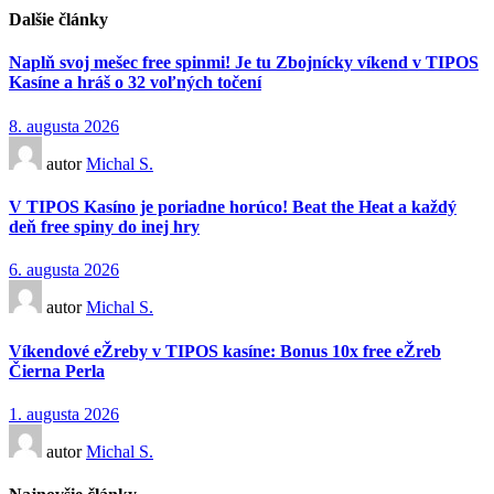
Dalšie články
Naplň svoj mešec free spinmi! Je tu Zbojnícky víkend v TIPOS
Kasíne a hráš o 32 voľných točení
8. augusta 2026
autor
Michal S.
V TIPOS Kasíno je poriadne horúco! Beat the Heat a každý
deň free spiny do inej hry
6. augusta 2026
autor
Michal S.
Víkendové eŽreby v TIPOS kasíne: Bonus 10x free eŽreb
Čierna Perla
1. augusta 2026
autor
Michal S.