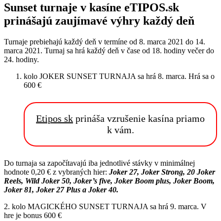
Sunset turnaje v kasíne eTIPOS.sk
prinášajú zaujímavé výhry každý deň
Turnaje prebiehajú každý deň v termíne od 8. marca 2021 do 14.
marca 2021. Turnaj sa hrá každý deň v čase od 18. hodiny večer do
24. hodiny.
kolo JOKER SUNSET TURNAJA sa hrá 8. marca. Hrá sa o
600 €
Etipos sk
prináša vzrušenie kasína priamo
k vám.
Do turnaja sa započítavajú iba jednotlivé stávky v minimálnej
hodnote 0,20 € z vybraných hier:
Joker 27, Joker Strong, 20 Joker
Reels, Wild Joker 50, Joker’s five, Joker Boom plus, Joker Boom,
Joker 81, Joker 27 Plus a Joker 40.
2. kolo MAGICKÉHO SUNSET TURNAJA sa hrá 9. marca. V
hre je bonus 600 €