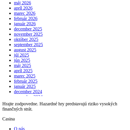
máj 2026
apríl 2026
marec 2026
február 2026
január 2026
december 2025
november 2025
október 2025
september 2025
august 2025
júl 2025
jún 2025
máj 2025
apríl 2025
marec 2025
február 2025
január 2025
december 2024
november 2024
október 2024
Hrajte zodpovedne. Hazardné hry predstavujú riziko vysokých
september 2024
finančných strát.
august 2024
júl 2024
Casina
jún 2024
máj 2024
O nás