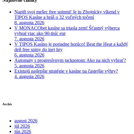
Najnovšie články
Naplň svoj mešec free spinmi! Je tu Zbojnícky víkend v
TIPOS Kasíne a hráš o 32 voľných točení
8. augusta 2026
V MONACObet kasíne sa triasla zem! Šťastný výherca
vyhral viac ako 90-tisíc eur
7. augusta 2026
V TIPOS Kasíno je poriadne horúco! Beat the Heat a každý
deň free spiny do inej hry
6. augusta 2026
Automaty s progresívnym jackpotom: Ako na nich vyhrať?
5. augusta 2026
Existujú najlepšie stratégie v kasíne na častejšie výhry?
4. augusta 2026
Archív
august 2026
júl 2026
jún 2026