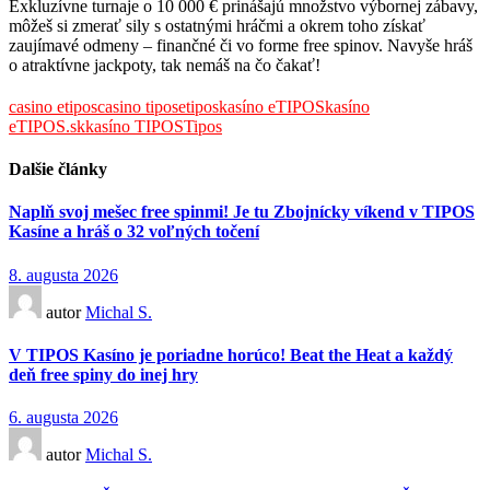
Exkluzívne turnaje o 10 000 € prinášajú množstvo výbornej zábavy,
môžeš si zmerať sily s ostatnými hráčmi a okrem toho získať
zaujímavé odmeny – finančné či vo forme free spinov. Navyše hráš
o atraktívne jackpoty, tak nemáš na čo čakať!
casino etipos
casino tipos
etipos
kasíno eTIPOS
kasíno
eTIPOS.sk
kasíno TIPOS
Tipos
Dalšie články
Naplň svoj mešec free spinmi! Je tu Zbojnícky víkend v TIPOS
Kasíne a hráš o 32 voľných točení
8. augusta 2026
autor
Michal S.
V TIPOS Kasíno je poriadne horúco! Beat the Heat a každý
deň free spiny do inej hry
6. augusta 2026
autor
Michal S.