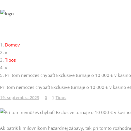
Domov
»
Tipos
»
Pri tom nemôžeš chýbať! Exclusive turnaje o 10 000 € v kasín
Pri tom nemôžeš chýbať! Exclusive turnaje o 10 000 € v kasíno e
19. septembra 2023
0
Tipos
Ak patríš k milovníkom hazardnej zábavy, tak pri tomto rozhodne