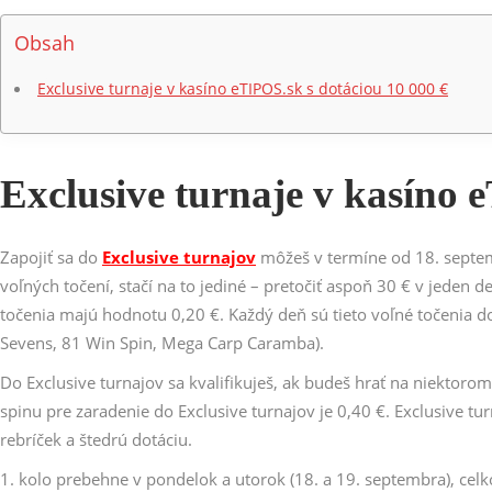
Obsah
Exclusive turnaje v kasíno eTIPOS.sk s dotáciou 10 000 €
Exclusive turnaje v kasíno 
Zapojiť sa do
Exclusive turnajov
môžeš v termíne od 18. septem
voľných točení, stačí na to jediné – pretočiť aspoň 30 € v jeden
točenia majú hodnotu 0,20 €. Každý deň sú tieto voľné točenia do
Sevens, 81 Win Spin, Mega Carp Caramba).
Do Exclusive turnajov sa kvalifikuješ, ak budeš hrať na niekt
spinu pre zaradenie do Exclusive turnajov je 0,40 €. Exclusive 
rebríček a štedrú dotáciu.
1. kolo prebehne v pondelok a utorok (18. a 19. septembra), celk