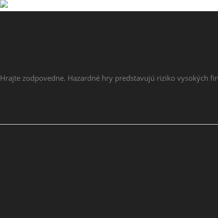
júl 2025
jún 2025
máj 2025
apríl 2025
Hrajte zodpovedne. Hazardné hry predstavujú riziko vysokých fin
marec 2025
február 2025
január 2025
december 2024
november 2024
október 2024
september 2024