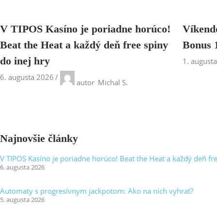
V TIPOS Kasíno je poriadne horúco!
Víkend
Beat the Heat a každý deň free spiny
Bonus 1
do inej hry
1. august
6. augusta 2026
autor
Michal S.
Najnovšie články
V TIPOS Kasíno je poriadne horúco! Beat the Heat a každý deň fre
6. augusta 2026
Automaty s progresívnym jackpotom: Ako na nich vyhrať?
5. augusta 2026