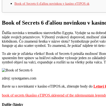
Book of Secrets 6 ďalšou novinkou v kasíno eTIPOS.sk
Book of Secrets 6 ďalšou novinkou v kasí
Ďalšia novinka s tematikou starovekého Egypta. Vydajte sa na dobro
nájde svojich priaznivcov. Výborný zvukový doprovod, možnosť získa
klobúkom. Čo znamená šestka v názve slotu? Symbolizuje počet valcov
funguje aj ako scatter symbol. To znamená, že pokiaľ nájdete tri tiet
To ale nie je zďaleka všetko! Book of Secrets 6 prináša možnosť Bonu
spustením free spinov sa hráčovi náhodne vylosuje jeden zo základný
symbol objaví na valci, expanduje a rozšíri sa na všetky polia valca
zdroj: synotgames.com
Bavte sa s novinkami v kasíno eTIPOS.sk, zbierajte body do
Letnej 
book of secrets 6
kasíno eTIPOS.sk
legend of the nile
mountain legend
Dalšie články