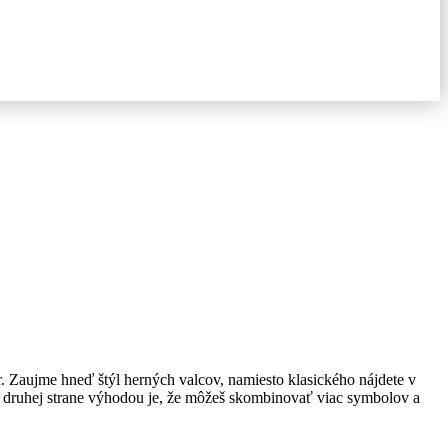
 Zaujme hneď štýl herných valcov, namiesto klasického nájdete v
a druhej strane výhodou je, že môžeš skombinovať viac symbolov a