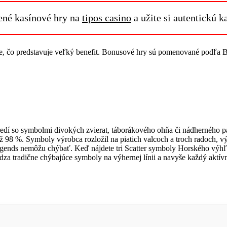
ené kasínové hry na
tipos casino
a užite si autentickú 
kcie, čo predstavuje veľký benefit. Bonusové hry sú pomenované podľa
edí so symbolmi divokých zvierat, táborákového ohňa či nádherného 
ž 98 %. Symboly výrobca rozložil na piatich valcoch a troch radoch, v
gends nemôžu chýbať. Keď nájdete tri Scatter symboly Horského výhľad
za tradične chýbajúce symboly na výhernej línii a navyše každý aktívn