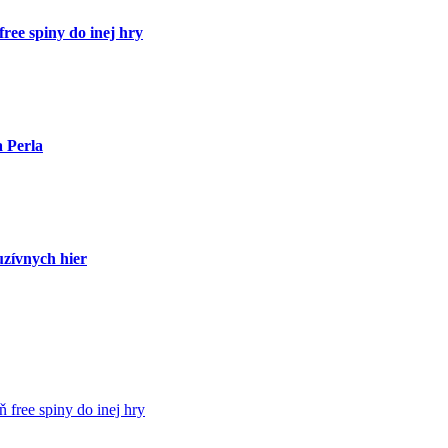
ree spiny do inej hry
 Perla
uzívnych hier
 free spiny do inej hry