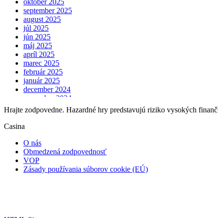
október 2025
september 2025
august 2025
júl 2025
jún 2025
máj 2025
apríl 2025
marec 2025
február 2025
január 2025
december 2024
november 2024
október 2024
Hrajte zodpovedne. Hazardné hry predstavujú riziko vysokých finančn
september 2024
august 2024
Casina
júl 2024
jún 2024
O nás
máj 2024
Obmedzená zodpovednosť
apríl 2024
VOP
marec 2024
Zásady používania súborov cookie (EÚ)
február 2024
január 2024
december 2023
november 2023
október 2023