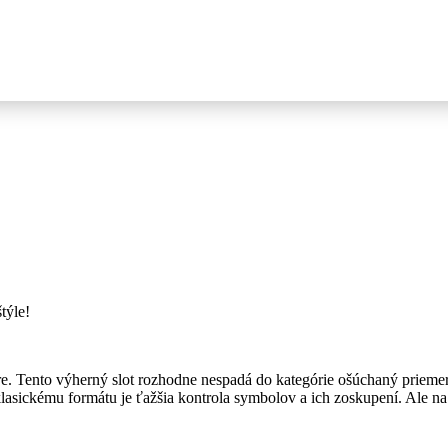
týle!
. Tento výherný slot rozhodne nespadá do kategórie ošúchaný priemer.
asickému formátu je ťažšia kontrola symbolov a ich zoskupení. Ale n