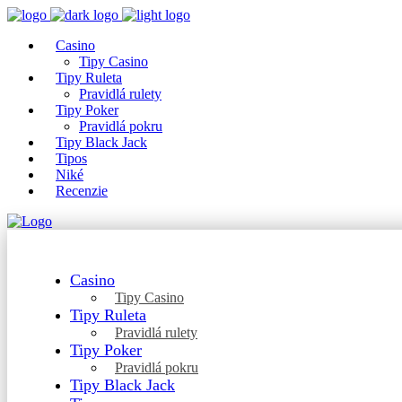
Casino
Tipy Casino
Tipy Ruleta
Pravidlá rulety
Tipy Poker
Pravidlá pokru
Tipy Black Jack
Tipos
Niké
Recenzie
Casino
Tipy Casino
Tipy Ruleta
Pravidlá rulety
Tipy Poker
Pravidlá pokru
Tipy Black Jack