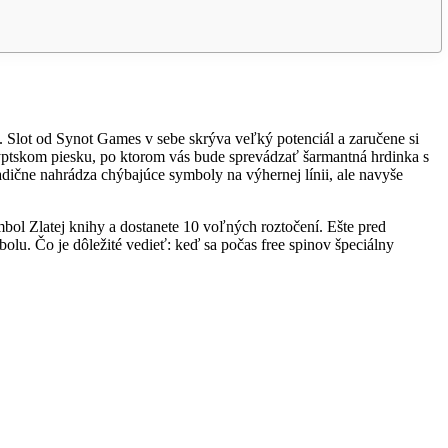
 Slot od Synot Games v sebe skrýva veľký potenciál a zaručene si
yptskom piesku, po ktorom vás bude sprevádzať šarmantná hrdinka s
dične nahrádza chýbajúce symboly na výhernej línii, ale navyše
bol Zlatej knihy a dostanete 10 voľných roztočení. Ešte pred
lu. Čo je dôležité vedieť: keď sa počas free spinov špeciálny