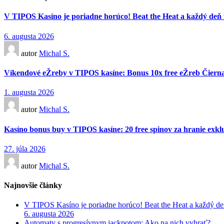
V TIPOS Kasíno je poriadne horúco! Beat the Heat a každý deň f
6. augusta 2026
autor
Michal S.
Víkendové eŽreby v TIPOS kasíne: Bonus 10x free eŽreb Čierna
1. augusta 2026
autor
Michal S.
Kasíno bonus buy v TIPOS kasíne: 20 free spinov za hranie exkl
27. júla 2026
autor
Michal S.
Najnovšie články
V TIPOS Kasíno je poriadne horúco! Beat the Heat a každý deň
6. augusta 2026
Automaty s progresívnym jackpotom: Ako na nich vyhrať?