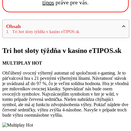
tipos
práve pre vás.
Obsah
Tri hot sloty týždňa v kasíno eTIPOS.sk
Tri hot sloty týždňa v kasíno eTIPOS.sk
MULTIPLAY HOT
Obľúbený ovocný výherný automat od spoločnosti e-gaming. Je to
päťvalcová hra s 21 pevnými výhernými línami. Návratnosť stávok
je uvádzaná až do 97 %, čo je veľmi solídna hodnota. Hra je vhodná
pre milovníkov ovocnej klasiky. Sprevádzať nás bude osem
ovocných symbolov. Najvzácnejším symbolom v hre je wild, v
tomto prípade červená sedmička. Nielen nahrádza chýbajúci
symbol, ale má aj funkciu zdvojnásobenia výhry. Pokiaľ nájdete dve
červené sedmičky, výhru zvýšia 4-násobne. Navyše v prípade troch
bude výhra osemnásobne vyššia.