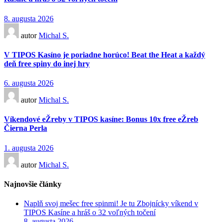
8. augusta 2026
autor
Michal S.
V TIPOS Kasíno je poriadne horúco! Beat the Heat a každý
deň free spiny do inej hry
6. augusta 2026
autor
Michal S.
Víkendové eŽreby v TIPOS kasíne: Bonus 10x free eŽreb
Čierna Perla
1. augusta 2026
autor
Michal S.
Najnovšie články
Naplň svoj mešec free spinmi! Je tu Zbojnícky víkend v
TIPOS Kasíne a hráš o 32 voľných točení
8. augusta 2026