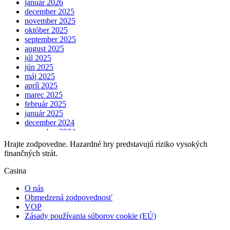
január 2026
december 2025
november 2025
október 2025
september 2025
august 2025
júl 2025
jún 2025
máj 2025
apríl 2025
marec 2025
február 2025
január 2025
december 2024
november 2024
október 2024
Hrajte zodpovedne. Hazardné hry predstavujú riziko vysokých
september 2024
finančných strát.
august 2024
júl 2024
Casina
jún 2024
máj 2024
O nás
apríl 2024
Obmedzená zodpovednosť
marec 2024
VOP
február 2024
Zásady používania súborov cookie (EÚ)
január 2024