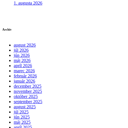
1. augusta 2026
Archív
august 2026
júl 2026
jún 2026
máj 2026
apríl 2026
marec 2026
február 2026
január 2026
december 2025
november 2025
október 2025
september 2025
august 2025
júl 2025
jún 2025
máj 2025
apríl 2025