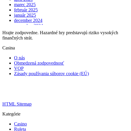
marec 2025
február 2025
január 2025
december 2024
november 2024
október 2024
Hrajte zodpovedne. Hazardné hry predstavujú riziko vysokých
september 2024
finančných strát.
august 2024
júl 2024
Casina
jún 2024
máj 2024
O nás
apríl 2024
Obmedzená zodpovednosť
marec 2024
VOP
február 2024
Zásady používania súborov cookie (EÚ)
január 2024
december 2023
november 2023
október 2023
september 2023
HTML Sitemap
august 2023
júl 2023
Kategórie
jún 2023
máj 2023
Casino
apríl 2023
Ruleta
marec 2023