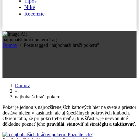
Tipos
Niké
Recenzie
najbohatší hráči pokeru Tag
Domov
/
Posts tagged "najbohatší hráči pokeru"
Domov
»
najbohatší hráči pokeru
Poker je jednou z najrozšírenejších kartových hier na svete a priestor
dostáva nielen v kasínach, ale aj špeciálnych pokrových kluboch.
Okrem toho, že pri pokri treba mať aj kus šťastia, je nevyhnutné
dôkladne poznať jeho
pravidlá, stanoviť si stratégiu a taktizovať
.