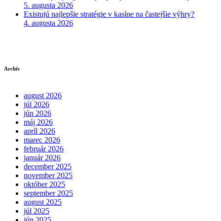
5. augusta 2026
Existujú najlepšie stratégie v kasíne na častejšie výhry?
4. augusta 2026
Archív
august 2026
júl 2026
jún 2026
máj 2026
apríl 2026
marec 2026
február 2026
január 2026
december 2025
november 2025
október 2025
september 2025
august 2025
júl 2025
jún 2025