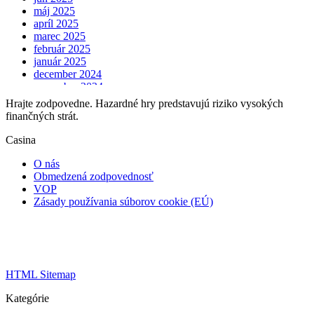
máj 2025
apríl 2025
marec 2025
február 2025
január 2025
december 2024
november 2024
október 2024
Hrajte zodpovedne. Hazardné hry predstavujú riziko vysokých
september 2024
finančných strát.
august 2024
júl 2024
Casina
jún 2024
máj 2024
O nás
apríl 2024
Obmedzená zodpovednosť
marec 2024
VOP
február 2024
Zásady používania súborov cookie (EÚ)
január 2024
december 2023
november 2023
október 2023
september 2023
HTML Sitemap
august 2023
júl 2023
Kategórie
jún 2023
máj 2023