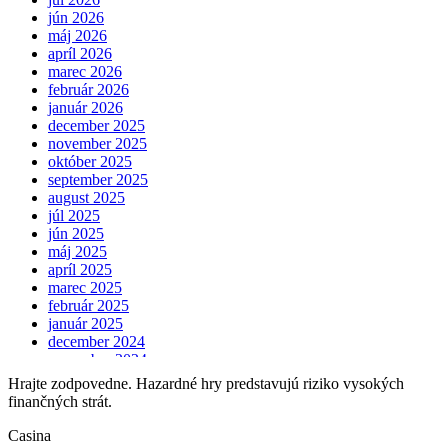
jún 2026
máj 2026
apríl 2026
marec 2026
február 2026
január 2026
december 2025
november 2025
október 2025
september 2025
august 2025
júl 2025
jún 2025
máj 2025
apríl 2025
marec 2025
február 2025
január 2025
december 2024
november 2024
október 2024
Hrajte zodpovedne. Hazardné hry predstavujú riziko vysokých
september 2024
finančných strát.
august 2024
júl 2024
Casina