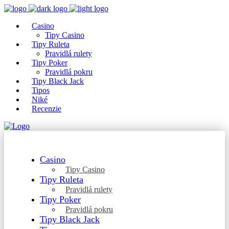
Casino
Tipy Casino
Tipy Ruleta
Pravidlá rulety
Tipy Poker
Pravidlá pokru
Tipy Black Jack
Tipos
Niké
Recenzie
Casino
Tipy Casino
Tipy Ruleta
Pravidlá rulety
Tipy Poker
Pravidlá pokru
Tipy Black Jack