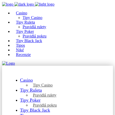
Casino
Tipy Casino
Tipy Ruleta
Pravidlá rulety
Tipy Poker
Pravidlá pokru
Tipy Black Jack
Tipos
Niké
Recenzie
Casino
Tipy Casino
Tipy Ruleta
Pravidlá rulety
Tipy Poker
Pravidlá pokru
Tipy Black Jack