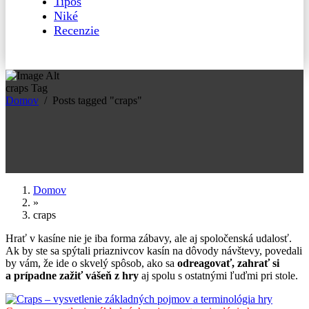
Tipos
Niké
Recenzie
craps Tag
Domov
/
Posts tagged "craps"
Domov
»
craps
Hrať v kasíne nie je iba forma zábavy, ale aj spoločenská udalosť.
Ak by ste sa spýtali priaznivcov kasín na dôvody návštevy, povedali
by vám, že ide o skvelý spôsob, ako sa
odreagovať, zahrať si
a prípadne zažiť vášeň z hry
aj spolu s ostatnými ľuďmi pri stole.