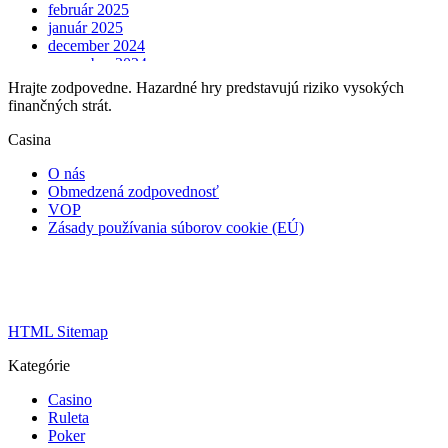
február 2025
január 2025
december 2024
november 2024
október 2024
Hrajte zodpovedne. Hazardné hry predstavujú riziko vysokých
september 2024
finančných strát.
august 2024
júl 2024
Casina
jún 2024
máj 2024
O nás
apríl 2024
Obmedzená zodpovednosť
marec 2024
VOP
február 2024
Zásady používania súborov cookie (EÚ)
január 2024
december 2023
november 2023
október 2023
september 2023
HTML Sitemap
august 2023
júl 2023
Kategórie
jún 2023
máj 2023
Casino
apríl 2023
Ruleta
marec 2023
Poker
február 2023