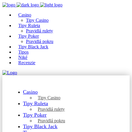
Casino
Tipy Casino
Tipy Ruleta
Pravidlá rulety
Tipy Poker
Pravidlá pokru
Tipy Black Jack
Tipos
Niké
Recenzie
Casino
Tipy Casino
Tipy Ruleta
Pravidlá rulety
Tipy Poker
Pravidlá pokru
Tipy Black Jack