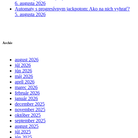
6. augusta 2026
Automaty s progresívnym jackpotom: Ako na nich vyhrať?
5. augusta 2026
Archív
august 2026
júl 2026
jún 2026
máj 2026
apríl 2026
marec 2026
február 2026
január 2026
december 2025
november 2025
október 2025
september 2025
august 2025
júl 2025
jún 2025