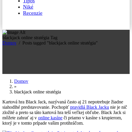
Tipos
Niké
Recenzie
blackjack online stratégia Tag
Domov
/
Posts tagged "blackjack online stratégia"
Domov
»
blackjack online stratégia
Kartová hra Black Jack, nazývaná často aj 21 nepotrebuje žiadne
siahodlhé predstavovanie. Pochopiť
pravidlá Black Jacku
nie je nič
zložité a preto sa táto kartová hra teší veľkej obľube. Black Jack si
môžete zahrať aj v
online kasíne
či priamo v kasíne s krupierom,
ktorý je v tomto prípade vašim protihráčom.