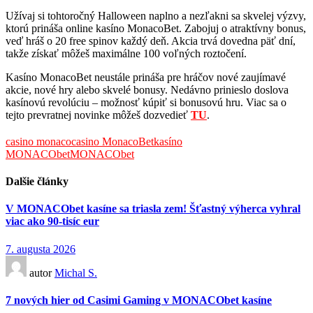
Užívaj si tohtoročný Halloween naplno a nezľakni sa skvelej výzvy,
ktorú prináša online kasíno MonacoBet. Zabojuj o atraktívny bonus,
veď hráš o 20 free spinov každý deň. Akcia trvá dovedna päť dní,
takže získať môžeš maximálne 100 voľných roztočení.
Kasíno MonacoBet neustále prináša pre hráčov nové zaujímavé
akcie, nové hry alebo skvelé bonusy. Nedávno prinieslo doslova
kasínovú revolúciu – možnosť kúpiť si bonusovú hru. Viac sa o
tejto prevratnej novinke môžeš dozvedieť
TU
.
casino monaco
casino MonacoBet
kasíno
MONACObet
MONACObet
Dalšie články
V MONACObet kasíne sa triasla zem! Šťastný výherca vyhral
viac ako 90-tisíc eur
7. augusta 2026
autor
Michal S.
7 nových hier od Casimi Gaming v MONACObet kasíne