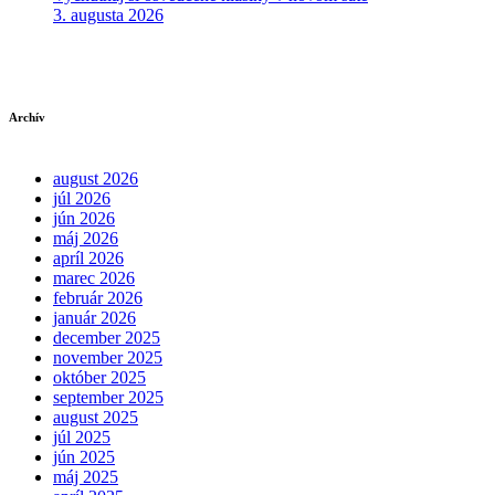
3. augusta 2026
Archív
august 2026
júl 2026
jún 2026
máj 2026
apríl 2026
marec 2026
február 2026
január 2026
december 2025
november 2025
október 2025
september 2025
august 2025
júl 2025
jún 2025
máj 2025