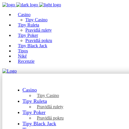
Casino
Tipy Casino
Tipy Ruleta
Pravidlá rulety
Tipy Poker
Pravidlá pokru
Tipy Black Jack
Tipos
Niké
Recenzie
Casino
Tipy Casino
Tipy Ruleta
Pravidlá rulety
Tipy Poker
Pravidlá pokru
Tipy Black Jack