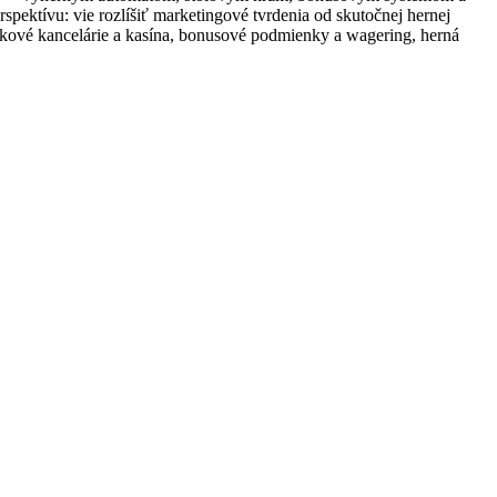
pektívu: vie rozlíšiť marketingové tvrdenia od skutočnej hernej
távkové kancelárie a kasína, bonusové podmienky a wagering, herná