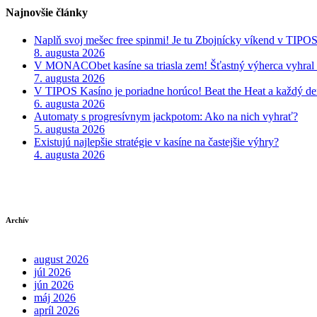
Najnovšie články
Naplň svoj mešec free spinmi! Je tu Zbojnícky víkend v TIPOS
8. augusta 2026
V MONACObet kasíne sa triasla zem! Šťastný výherca vyhral v
7. augusta 2026
V TIPOS Kasíno je poriadne horúco! Beat the Heat a každý deň
6. augusta 2026
Automaty s progresívnym jackpotom: Ako na nich vyhrať?
5. augusta 2026
Existujú najlepšie stratégie v kasíne na častejšie výhry?
4. augusta 2026
Archív
august 2026
júl 2026
jún 2026
máj 2026
apríl 2026