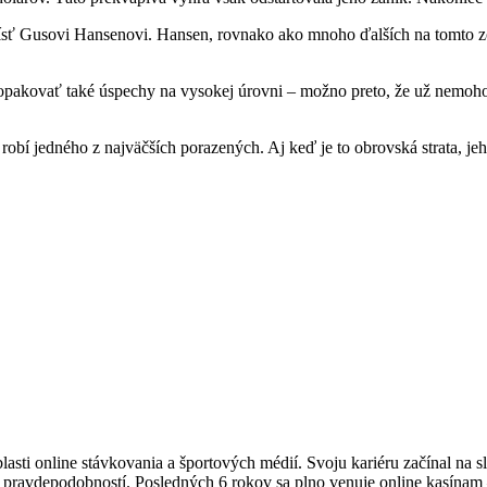
 ísť Gusovi Hansenovi. Hansen, rovnako ako mnoho ďalších na tomto 
pakovať také úspechy na vysokej úrovni – možno preto, že už nemohol
o robí jedného z najväčších porazených. Aj keď je to obrovská strata, 
blasti online stávkovania a športových médií. Svoju kariéru začínal na
ike pravdepodobností. Posledných 6 rokov sa plno venuje online kas