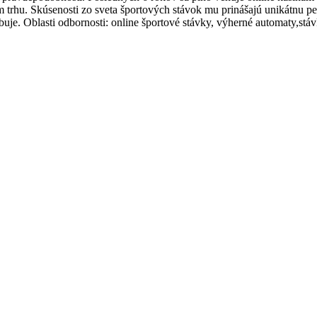
hu. Skúsenosti zo sveta športových stávok mu prinášajú unikátnu pers
trebuje. Oblasti odbornosti: online športové stávky, výherné automaty,s