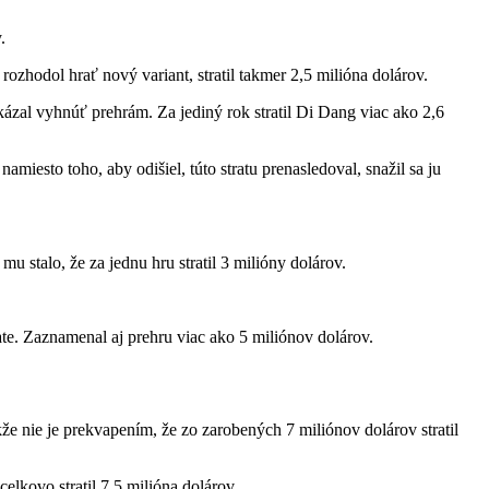
.
ozhodol hrať nový variant, stratil takmer 2,5 milióna dolárov.
ázal vyhnúť prehrám. Za jediný rok stratil Di Dang viac ako 2,6
miesto toho, aby odišiel, túto stratu prenasledoval, snažil sa ju
 stalo, že za jednu hru stratil 3 milióny dolárov.
ate. Zaznamenal aj prehru viac ako 5 miliónov dolárov.
e nie je prekvapením, že zo zarobených 7 miliónov dolárov stratil
lkovo stratil 7,5 milióna dolárov.