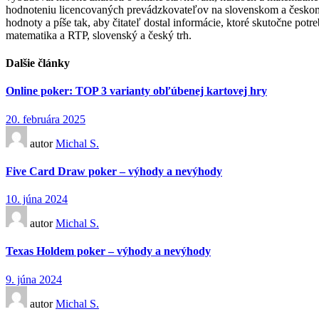
hodnoteniu licencovaných prevádzkovateľov na slovenskom a českom tr
hodnoty a píše tak, aby čitateľ dostal informácie, ktoré skutočne po
matematika a RTP, slovenský a český trh.
Dalšie články
Online poker: TOP 3 varianty obľúbenej kartovej hry
20. februára 2025
autor
Michal S.
Five Card Draw poker – výhody a nevýhody
10. júna 2024
autor
Michal S.
Texas Holdem poker – výhody a nevýhody
9. júna 2024
autor
Michal S.