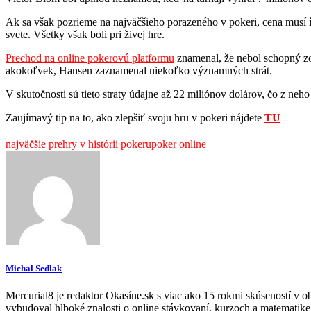
Ak sa však pozrieme na najväčšieho porazeného v pokeri, cena musí
svete. Všetky však boli pri živej hre.
Prechod na online pokerovú platformu
znamenal, že nebol schopný zo
akokoľvek, Hansen zaznamenal niekoľko významných strát.
V skutočnosti sú tieto straty údajne až 22 miliónov dolárov, čo z neh
Zaujímavý tip na to, ako zlepšiť svoju hru v pokeri nájdete
TU
najväčšie prehry v histórii pokeru
poker online
Michal Sedlak
Mercurial8 je redaktor Okasíne.sk s viac ako 15 rokmi skúseností v o
vybudoval hlboké znalosti o online stávkovaní, kurzoch a matemat