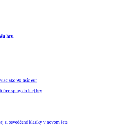
ašu hru
iac ako 90-tisíc eur
 free spiny do inej hry
aj si osvedčené klasiky v novom šate