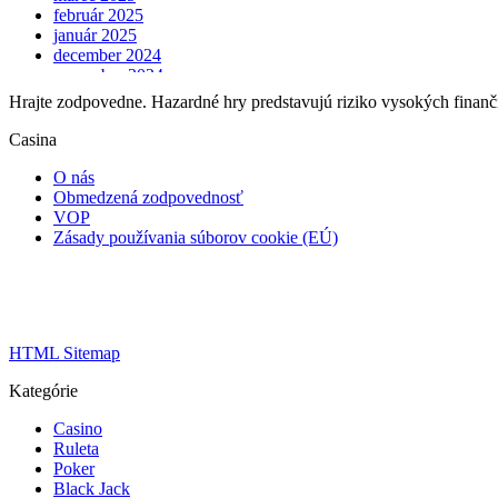
február 2025
január 2025
december 2024
november 2024
október 2024
Hrajte zodpovedne. Hazardné hry predstavujú riziko vysokých finančn
september 2024
august 2024
Casina
júl 2024
jún 2024
O nás
máj 2024
Obmedzená zodpovednosť
apríl 2024
VOP
marec 2024
Zásady používania súborov cookie (EÚ)
február 2024
január 2024
december 2023
november 2023
október 2023
HTML Sitemap
september 2023
august 2023
Kategórie
júl 2023
jún 2023
Casino
máj 2023
Ruleta
apríl 2023
Poker
marec 2023
Black Jack
február 2023