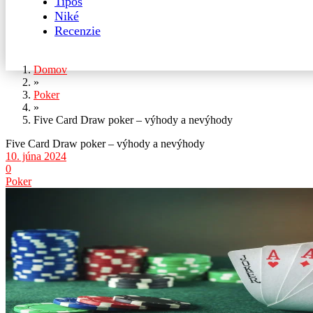
Tipos
Niké
Recenzie
Domov
»
Poker
»
Five Card Draw poker – výhody a nevýhody
Five Card Draw poker – výhody a nevýhody
10. júna 2024
0
Poker