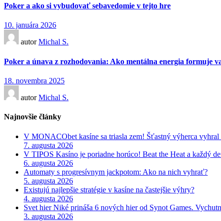
Poker a ako si vybudovať sebavedomie v tejto hre
10. januára 2026
autor
Michal S.
Poker a únava z rozhodovania: Ako mentálna energia formuje v
18. novembra 2025
autor
Michal S.
Najnovšie články
V MONACObet kasíne sa triasla zem! Šťastný výherca vyhral v
7. augusta 2026
V TIPOS Kasíno je poriadne horúco! Beat the Heat a každý deň
6. augusta 2026
Automaty s progresívnym jackpotom: Ako na nich vyhrať?
5. augusta 2026
Existujú najlepšie stratégie v kasíne na častejšie výhry?
4. augusta 2026
Svet hier Niké prináša 6 nových hier od Synot Games. Vychutn
3. augusta 2026