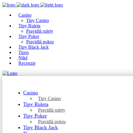
Casino
Tipy Casino
Tipy Ruleta
Pravidlá rulety
Tipy Poker
Pravidlá pokru
Tipy Black Jack
Tipos
Niké
Recenzie
Casino
Tipy Casino
Tipy Ruleta
Pravidlá rulety
Tipy Poker
Pravidlá pokru
Tipy Black Jack