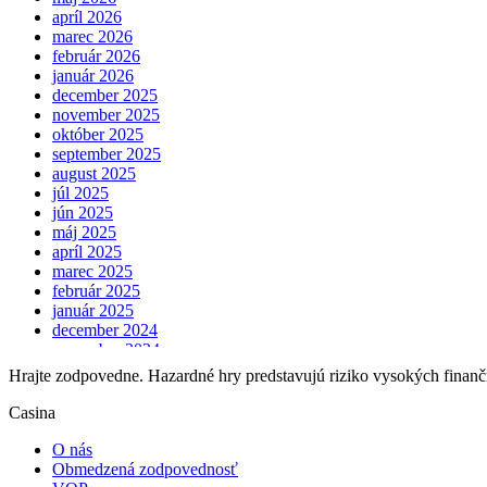
apríl 2026
marec 2026
február 2026
január 2026
december 2025
november 2025
október 2025
september 2025
august 2025
júl 2025
jún 2025
máj 2025
apríl 2025
marec 2025
február 2025
január 2025
december 2024
november 2024
október 2024
Hrajte zodpovedne. Hazardné hry predstavujú riziko vysokých finančn
september 2024
august 2024
Casina
júl 2024
jún 2024
O nás
máj 2024
Obmedzená zodpovednosť
apríl 2024