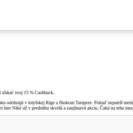
eš získať svoj 15 % Cashback.
oku odohrajú v lotyšskej Rige a fínskom Tampere. Pokiaľ nepatríš medzi
t hier Niké už v predstihu skvelú a zaujímavú akciu. Čaká na teba mr