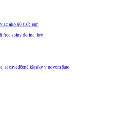
iac ako 90-tisíc eur
 free spiny do inej hry
aj si osvedčené klasiky v novom šate