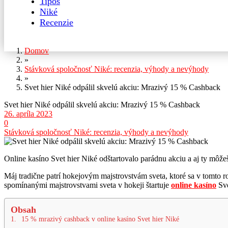
Tipos
Niké
Recenzie
Domov
»
Stávková spoločnosť Niké: recenzia, výhody a nevýhody
»
Svet hier Niké odpálil skvelú akciu: Mrazivý 15 % Cashback
Svet hier Niké odpálil skvelú akciu: Mrazivý 15 % Cashback
26. apríla 2023
0
Stávková spoločnosť Niké: recenzia, výhody a nevýhody
Online kasíno Svet hier Niké odštartovalo parádnu akciu a aj ty môž
Máj tradične patrí hokejovým majstrovstvám sveta, ktoré sa v tomto r
spomínanými majstrovstvami sveta v hokeji štartuje
online kasíno
Sve
Obsah
15 % mrazivý cashback v online kasíno Svet hier Niké