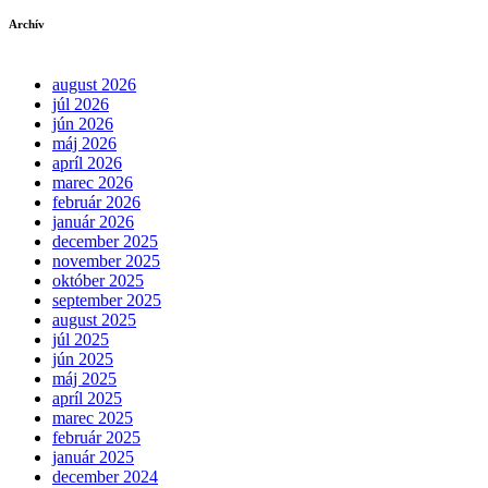
Archív
august 2026
júl 2026
jún 2026
máj 2026
apríl 2026
marec 2026
február 2026
január 2026
december 2025
november 2025
október 2025
september 2025
august 2025
júl 2025
jún 2025
máj 2025
apríl 2025
marec 2025
február 2025
január 2025
december 2024