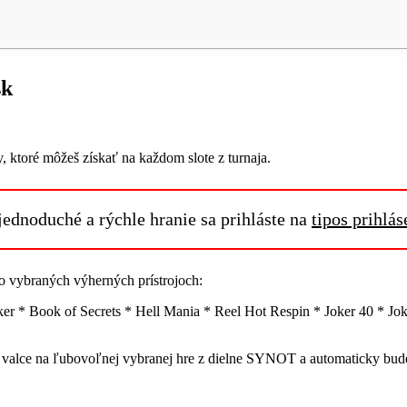
sk
ty, ktoré môžeš získať na každom slote z turnaja.
jednoduché a rýchle hranie sa prihláste na
tipos prihlás
to vybraných výherných prístrojoch:
er * Book of Secrets * Hell Mania * Reel Hot Respin * Joker 40 * Joker
íš valce na ľubovoľnej vybranej hre z dielne SYNOT a automaticky bud