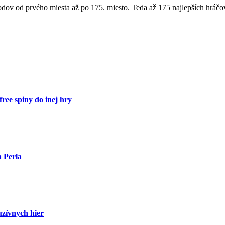
dov od prvého miesta až po 175. miesto. Teda až 175 najlepších hráčo
ree spiny do inej hry
 Perla
uzívnych hier