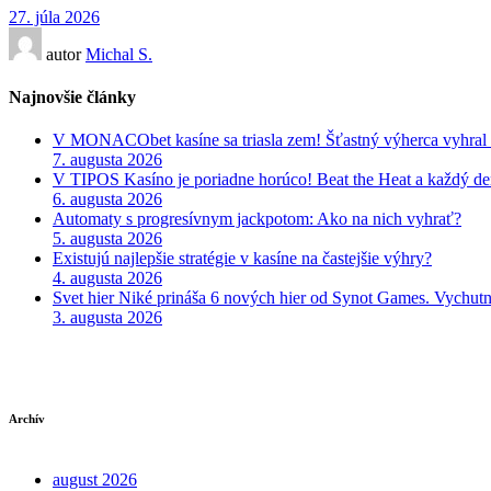
27. júla 2026
autor
Michal S.
Najnovšie články
V MONACObet kasíne sa triasla zem! Šťastný výherca vyhral v
7. augusta 2026
V TIPOS Kasíno je poriadne horúco! Beat the Heat a každý deň
6. augusta 2026
Automaty s progresívnym jackpotom: Ako na nich vyhrať?
5. augusta 2026
Existujú najlepšie stratégie v kasíne na častejšie výhry?
4. augusta 2026
Svet hier Niké prináša 6 nových hier od Synot Games. Vychutn
3. augusta 2026
Archív
august 2026