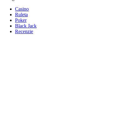
máj 2023
Casino
apríl 2023
Ruleta
marec 2023
Poker
február 2023
Black Jack
január 2023
Recenzie
december 2022
november 2022
október 2022
september 2022
august 2022
júl 2022
jún 2022
máj 2022
apríl 2022
marec 2022
február 2022
január 2022
december 2021
november 2021
október 2021
september 2021
august 2021
júl 2021
jún 2021