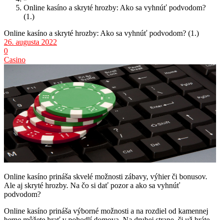
Online kasíno a skryté hrozby: Ako sa vyhnúť podvodom?
(1.)
Online kasíno a skryté hrozby: Ako sa vyhnúť podvodom? (1.)
26. augusta 2022
0
Casino
Online kasíno prináša skvelé možnosti zábavy, výhier či bonusov.
Ale aj skryté hrozby. Na čo si dať pozor a ako sa vyhnúť
podvodom?
Online kasíno prináša výborné možnosti a na rozdiel od kamennej
herne môžete hrať v pohodlí domova. Na druhej strane, či už hráte