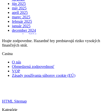
jún 2025
máj 2025
apríl 2025
marec 2025
február 2025
január 2025
december 2024
november 2024
október 2024
Hrajte zodpovedne. Hazardné hry predstavujú riziko vysokých
september 2024
finančných strát.
august 2024
júl 2024
Casina
jún 2024
máj 2024
O nás
apríl 2024
Obmedzená zodpovednosť
marec 2024
VOP
február 2024
Zásady používania súborov cookie (EÚ)
január 2024
december 2023
november 2023
október 2023
september 2023
HTML Sitemap
august 2023
júl 2023
Kategórie
jún 2023