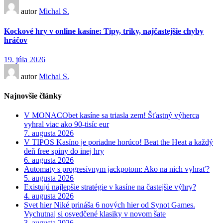
autor
Michal S.
Kockové hry v online kasíne: Tipy, triky, najčastejšie chyby
hráčov
19. júla 2026
autor
Michal S.
Najnovšie články
V MONACObet kasíne sa triasla zem! Šťastný výherca
vyhral viac ako 90-tisíc eur
7. augusta 2026
V TIPOS Kasíno je poriadne horúco! Beat the Heat a každý
deň free spiny do inej hry
6. augusta 2026
Automaty s progresívnym jackpotom: Ako na nich vyhrať?
5. augusta 2026
Existujú najlepšie stratégie v kasíne na častejšie výhry?
4. augusta 2026
Svet hier Niké prináša 6 nových hier od Synot Games.
Vychutnaj si osvedčené klasiky v novom šate
3. augusta 2026