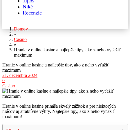
Tipos
Niké
Recenzie
Domov
»
Casino
»
Hranie v online kasíne a najlepšie tipy, ako z neho vyťažiť
maximum
Hranie v online kasíne a najlepšie tipy, ako z neho vyťažiť
maximum
21. decembra 2024
0
Casino
Hranie v online kasíne prináša skvelý zážitok a pre niektorých
hráčov aj atraktívne výhry. Najlepšie tipy, ako z neho vyťažiť
maximum!