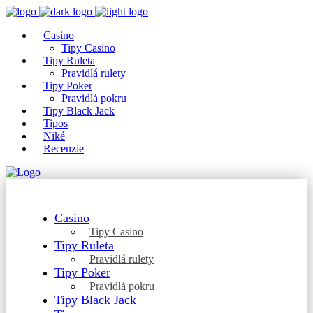
Casino
Tipy Casino
Tipy Ruleta
Pravidlá rulety
Tipy Poker
Pravidlá pokru
Tipy Black Jack
Tipos
Niké
Recenzie
Casino
Tipy Casino
Tipy Ruleta
Pravidlá rulety
Tipy Poker
Pravidlá pokru
Tipy Black Jack