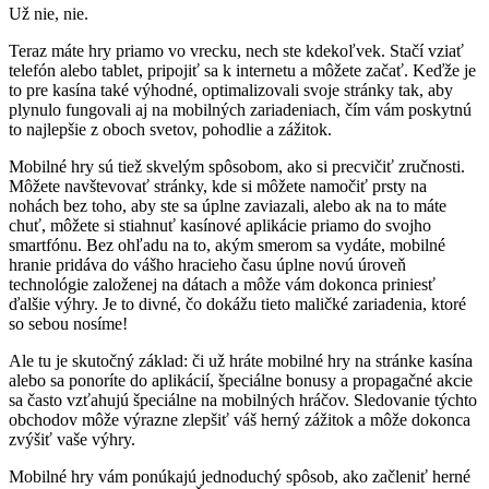
Už nie, nie.
Teraz máte hry priamo vo vrecku, nech ste kdekoľvek. Stačí vziať
telefón alebo tablet, pripojiť sa k internetu a môžete začať. Keďže je
to pre kasína také výhodné, optimalizovali svoje stránky tak, aby
plynulo fungovali aj na mobilných zariadeniach, čím vám poskytnú
to najlepšie z oboch svetov, pohodlie a zážitok.
Mobilné hry sú tiež skvelým spôsobom, ako si precvičiť zručnosti.
Môžete navštevovať stránky, kde si môžete namočiť prsty na
nohách bez toho, aby ste sa úplne zaviazali, alebo ak na to máte
chuť, môžete si stiahnuť kasínové aplikácie priamo do svojho
smartfónu. Bez ohľadu na to, akým smerom sa vydáte, mobilné
hranie pridáva do vášho hracieho času úplne novú úroveň
technológie založenej na dátach a môže vám dokonca priniesť
ďalšie výhry. Je to divné, čo dokážu tieto maličké zariadenia, ktoré
so sebou nosíme!
Ale tu je skutočný základ: či už hráte mobilné hry na stránke kasína
alebo sa ponoríte do aplikácií, špeciálne bonusy a propagačné akcie
sa často vzťahujú špeciálne na mobilných hráčov. Sledovanie týchto
obchodov môže výrazne zlepšiť váš herný zážitok a môže dokonca
zvýšiť vaše výhry.
Mobilné hry vám ponúkajú jednoduchý spôsob, ako začleniť herné