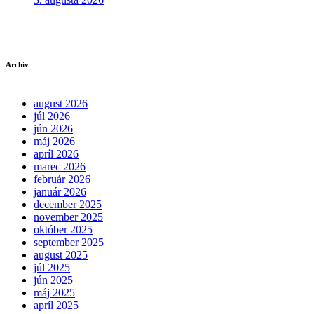
Archív
august 2026
júl 2026
jún 2026
máj 2026
apríl 2026
marec 2026
február 2026
január 2026
december 2025
november 2025
október 2025
september 2025
august 2025
júl 2025
jún 2025
máj 2025
apríl 2025