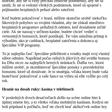
dôležité, aby ste si vždy prečítali zmluvné podmienky, aby ste sa
uistili, že ste si vedomí všetkých podmienok, ktoré sú spojené s
prijímaním bezplatných peňazí alebo zatočení.
Keď budete pokračovať v hraní, môžete skutočne urobiť niekoľko
šikovných pohybov so svojimi vkladmi, aby ste získali množstvo
bezplatných programov peňažných odmien, keď dosiahnete určité
ciele. Ak ste naozaj v určitom kasíne, budete chcieť vedieť o
vernostných bonusoch, ktoré ponúkajú. Tie vám umožnia prístup k
výhodám, ako je cashback, bezplatné zatočenia a dokonca aj
špeciálne VIP programy.
Tu je najlepšia časť: špeciálne príležitosti a sviatky majú svoj vlastný
súbor odmien. Napríklad počas rušných júlových dní uvidíte bonusy
ku Dňu otcov na najlepších herných stránkach. Ďalšia vec, ktorú
môžete urobiť, je skombinovať špeciálne ponuky s pravidelnými
bonusmi, ktoré už dostávate. Je to stratégia, vďaka ktorej bude vaša
hrateľnosť pokračovať a vaše šance na výhru sú ešte vyššie po celý
rok.
Hranie na dosah ruky: kasína v telefónoch
V posledných dvoch desaťročiach došlo na scéne online hier k
úplnej zmene hry, a to všetko vďaka mobilným kasínam. Kedysi ste
boli pripútaní k počítaču, keď ste chceli hrať akékoľvek online hry.