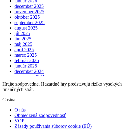
január 2026
december 2025
november 2025
október 2025
september 2025
august 2025
júl 2025
jún 2025
máj 2025
apríl 2025
marec 2025
február 2025
január 2025
december 2024
november 2024
október 2024
Hrajte zodpovedne. Hazardné hry predstavujú riziko vysokých
september 2024
finančných strát.
august 2024
júl 2024
Casina
jún 2024
máj 2024
O nás
apríl 2024
Obmedzená zodpovednosť
marec 2024
VOP
február 2024
Zásady používania súborov cookie (EÚ)
január 2024