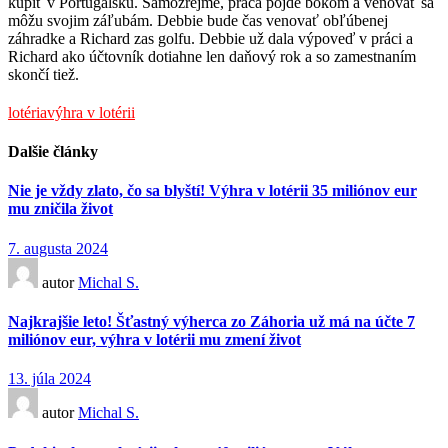
kúpiť v Portugalsku. Samozrejme, práca pôjde bokom a venovať sa
môžu svojim záľubám. Debbie bude čas venovať obľúbenej
záhradke a Richard zas golfu. Debbie už dala výpoveď v práci a
Richard ako účtovník dotiahne len daňový rok a so zamestnaním
skončí tiež.
lotéria
výhra v lotérii
Dalšie články
Nie je vždy zlato, čo sa blyští! Výhra v lotérii 35 miliónov eur
mu zničila život
7. augusta 2024
autor
Michal S.
Najkrajšie leto! Šťastný výherca zo Záhoria už má na účte 7
miliónov eur, výhra v lotérii mu zmení život
13. júla 2024
autor
Michal S.