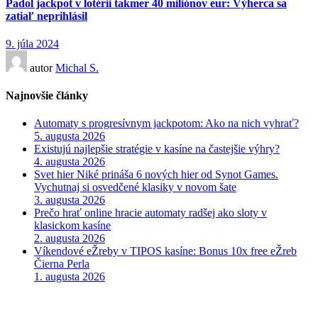
Padol jackpot v lotérii takmer 40 miliónov eur: Výherca sa
zatiaľ neprihlásil
9. júla 2024
autor
Michal S.
Najnovšie články
Automaty s progresívnym jackpotom: Ako na nich vyhrať?
5. augusta 2026
Existujú najlepšie stratégie v kasíne na častejšie výhry?
4. augusta 2026
Svet hier Niké prináša 6 nových hier od Synot Games.
Vychutnaj si osvedčené klasiky v novom šate
3. augusta 2026
Prečo hrať online hracie automaty radšej ako sloty v
klasickom kasíne
2. augusta 2026
Víkendové eŽreby v TIPOS kasíne: Bonus 10x free eŽreb
Čierna Perla
1. augusta 2026