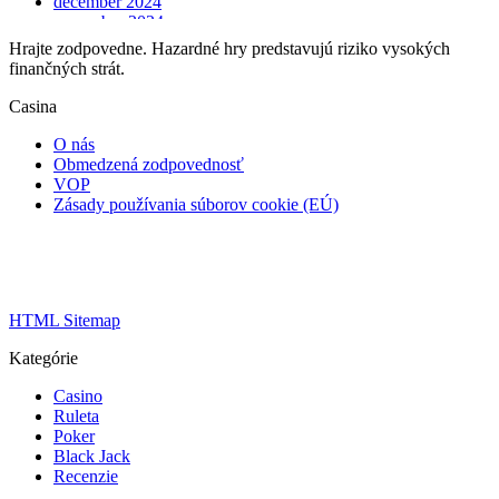
december 2024
november 2024
október 2024
Hrajte zodpovedne. Hazardné hry predstavujú riziko vysokých
september 2024
finančných strát.
august 2024
júl 2024
Casina
jún 2024
máj 2024
O nás
apríl 2024
Obmedzená zodpovednosť
marec 2024
VOP
február 2024
Zásady používania súborov cookie (EÚ)
január 2024
december 2023
november 2023
október 2023
september 2023
HTML Sitemap
august 2023
júl 2023
Kategórie
jún 2023
máj 2023
Casino
apríl 2023
Ruleta
marec 2023
Poker
február 2023
Black Jack
január 2023
Recenzie
december 2022