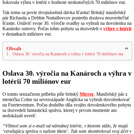
šokovala výhra v lotérii v hodnote neskutočných 70 miliónov eur.
Tak tomu sa povie dvojnásobná dávka šťastia! Britský manželský
pár Richarda a Debbie Nuttallovcov postretlo doslova neuveriteľné
šťastie. Osláviť svoje 30. výročie svadby sa vybrali na dovolenku na
Kanárske ostrovy. Počas tohto pobytu sa dozvedeli o
výhre v lotérii
v desiatkach miliónov eur.
Obsah
Oslava 30. výročia na Kanároch a výhra v lotérii 70 miliónov eur
Oslava 30. výročia na Kanároch a výhra v
lotérii 70 miliónov eur
O tomto senzačnom príbehu píše britský
Mirror
. Manželský pár z
mestečka Colne na severozápade Anglicka sa vybrali dovolenkovať
na Fuerteventure. Počas druhého dňa svojho dovolenkového pobytu
sa dozvedeli fantastickú správu, ktorej v prvom momente ani
nedokázali uveriť.
“Všimol som si e-mail od národnej lotérie, v ktorom stálo, že majú
‘vzrušujúcu správa o našom tikete’. Tak som skontroloval svoj účet v