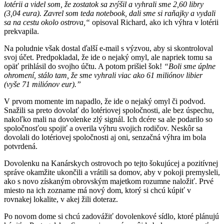
lotérii a videl som, že zostatok sa zvýšil a vyhrali sme 2,60 libry
(3,04 eura). Zavrel som teda notebook, dali sme si raňajky a vydali
sa na cestu okolo ostrova,“
opisoval Richard, ako ich výhra v lotérii
prekvapila.
Na poludnie však dostal ďalší e-mail s výzvou, aby si skontroloval
svoj účet. Predpokladal, že ide o nejaký omyl, ale napriek tomu sa
opäť prihlásil do svojho účtu. A potom prišiel šok!
“Boli sme úplne
ohromení, stálo tam, že sme vyhrali viac ako 61 miliónov libier
(vyše 71 miliónov eur).”
V prvom momente im napadlo, že ide o nejaký omyl či podvod.
Snažili sa preto dovolať do lotériovej spoločnosti, ale bez úspechu,
nakoľko mali na dovolenke zlý signál. Ich dcére sa ale podarilo so
spoločnosťou spojiť a overila výhru svojich rodičov. Neskôr sa
dovolali do lotériovej spoločnosti aj oni, senzačná výhra im bola
potvrdená.
Dovolenku na Kanárskych ostrovoch po tejto šokujúcej a pozitívnej
správe okamžite ukončili a vrátili sa domov, aby v pokoji premysleli,
ako s novo získaným obrovským majetkom rozumne naložiť. Prvé
miesto na ich zozname má nový dom, ktorý si chcú kúpiť v
rovnakej lokalite, v akej žili doteraz.
Po novom dome si chcú zadovážiť dovolenkové sídlo, ktoré plánujú