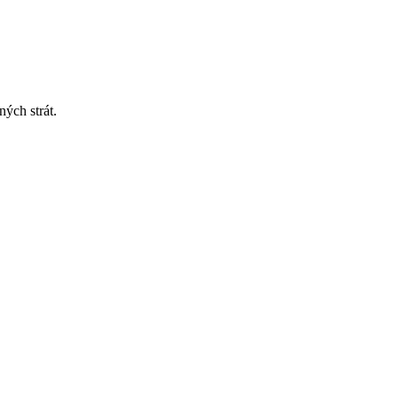
ých strát.