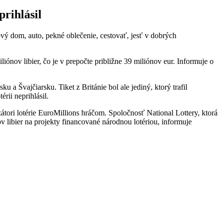
prihlásil
ový dom, auto, pekné oblečenie, cestovať, jesť v dobrých
iónov libier, čo je v prepočte približne 39 miliónov eur. Informuje o
a Švajčiarsku. Tiket z Británie bol ale jediný, ktorý trafil
rii neprihlásil.
átori lotérie EuroMillions hráčom. Spoločnosť National Lottery, ktorá
ov libier na projekty financované národnou lotériou, informuje