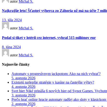
autor
Michal S.
Najkrajšie leto! Šťastný výherca zo Záhoria už má na účte 7 milió
13. júla 2024
autor
Michal S.
Podal si tiket v lotérii cez internet, vyhral 515 miliónov eur
8. júna 2024
autor
Michal S.
Najnovšie články
Automaty s progresívnym jackpotom: Ako na nich vyhrať?
5. augusta 2026
Existujú najlepšie stratégie v kasíne na častejšie výhry?
4. augusta 2026
Svet hier Niké prináša 6 nových hier od Synot Games. Vychutn
3. augusta 2026
Prečo hrať online hracie automaty radšej ako sloty v klasickom
2. augusta 2026