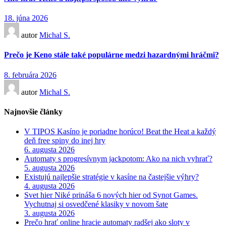
18. júna 2026
autor
Michal S.
Prečo je Keno stále také populárne medzi hazardnými hráčmi?
8. februára 2026
autor
Michal S.
Najnovšie články
V TIPOS Kasíno je poriadne horúco! Beat the Heat a každý
deň free spiny do inej hry
6. augusta 2026
Automaty s progresívnym jackpotom: Ako na nich vyhrať?
5. augusta 2026
Existujú najlepšie stratégie v kasíne na častejšie výhry?
4. augusta 2026
Svet hier Niké prináša 6 nových hier od Synot Games.
Vychutnaj si osvedčené klasiky v novom šate
3. augusta 2026
Prečo hrať online hracie automaty radšej ako sloty v