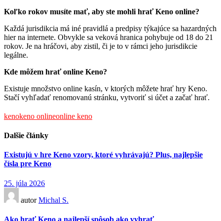
Koľko rokov musíte mať, aby ste mohli hrať Keno online?
Každá jurisdikcia má iné pravidlá a predpisy týkajúce sa hazardných
hier na internete. Obvykle sa veková hranica pohybuje od 18 do 21
rokov. Je na hráčovi, aby zistil, či je to v rámci jeho jurisdikcie
legálne.
Kde môžem hrať online Keno?
Existuje množstvo online kasín, v ktorých môžete hrať hry Keno.
Stačí vyhľadať renomovanú stránku, vytvoriť si účet a začať hrať.
keno
keno online
online keno
Dalšie články
Existujú v hre Keno vzory, ktoré vyhrávajú? Plus, najlepšie
čísla pre Keno
25. júla 2026
autor
Michal S.
Ako hrať Keno a najlepší spôsob ako vyhrať