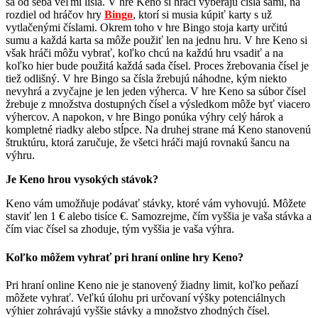
sa od seba veľmi líšia. V hre Keno si hráči vyberajú čísla sami, na
rozdiel od hráčov hry
Bingo
, ktorí si musia kúpiť karty s už
vytlačenými číslami. Okrem toho v hre Bingo stoja karty určitú
sumu a každá karta sa môže použiť len na jednu hru. V hre Keno si
však hráči môžu vybrať, koľko chcú na každú hru vsadiť a na
koľko hier bude použitá každá sada čísel. Proces žrebovania čísel je
tiež odlišný. V hre Bingo sa čísla žrebujú náhodne, kým niekto
nevyhrá a zvyčajne je len jeden výherca. V hre Keno sa súbor čísel
žrebuje z množstva dostupných čísel a výsledkom môže byť viacero
výhercov. A napokon, v hre Bingo ponúka výhry celý hárok a
kompletné riadky alebo stĺpce. Na druhej strane má Keno stanovenú
štruktúru, ktorá zaručuje, že všetci hráči majú rovnakú šancu na
výhru.
Je Keno hrou vysokých stávok?
Keno vám umožňuje podávať stávky, ktoré vám vyhovujú. Môžete
staviť len 1 € alebo tisíce €. Samozrejme, čím vyššia je vaša stávka a
čím viac čísel sa zhoduje, tým vyššia je vaša výhra.
Koľko môžem vyhrať pri hraní online hry Keno?
Pri hraní online Keno nie je stanovený žiadny limit, koľko peňazí
môžete vyhrať. Veľkú úlohu pri určovaní výšky potenciálnych
výhier zohrávajú vyššie stávky a množstvo zhodných čísel.