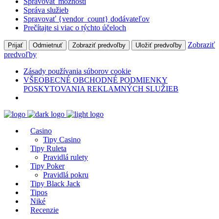
Spravovať možnosti
Správa služieb
Spravovať {vendor_count} dodávateľov
Prečítajte si viac o týchto účeloch
Zobraziť
Prijať
Odmietnuť
Zobraziť predvoľby
Uložiť predvoľby
predvoľby
Zásady používania súborov cookie
VŠEOBECNÉ OBCHODNÉ PODMIENKY
POSKYTOVANIA REKLAMNÝCH SLUŽIEB
Casino
Tipy Casino
Tipy Ruleta
Pravidlá rulety
Tipy Poker
Pravidlá pokru
Tipy Black Jack
Tipos
Niké
Recenzie