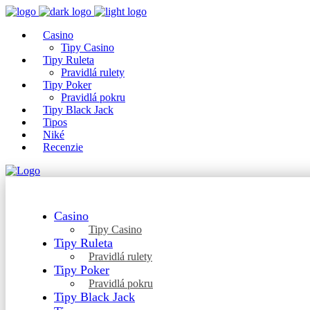
Casino
Tipy Casino
Tipy Ruleta
Pravidlá rulety
Tipy Poker
Pravidlá pokru
Tipy Black Jack
Tipos
Niké
Recenzie
Casino
Tipy Casino
Tipy Ruleta
Pravidlá rulety
Tipy Poker
Pravidlá pokru
Tipy Black Jack