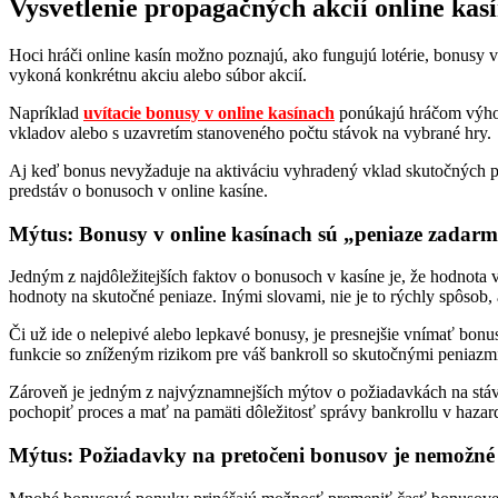
Vysvetlenie propagačných akcií online kas
Hoci hráči online kasín možno poznajú, ako fungujú lotérie, bonusy v
vykoná konkrétnu akciu alebo súbor akcií.
Napríklad
uvítacie bonusy v online kasínach
ponúkajú hráčom výhod
vkladov alebo s uzavretím stanoveného počtu stávok na vybrané hry.
Aj keď bonus nevyžaduje na aktiváciu vyhradený vklad skutočných pe
predstáv o bonusoch v online kasíne.
Mýtus: Bonusy v online kasínach sú „peniaze zadar
Jedným z najdôležitejších faktov o bonusoch v kasíne je, že hodnota
hodnoty na skutočné peniaze. Inými slovami, nie je to rýchly spôsob,
Či už ide o nelepivé alebo lepkavé bonusy, je presnejšie vnímať bon
funkcie so zníženým rizikom pre váš bankroll so skutočnými peniazm
Zároveň je jedným z najvýznamnejších mýtov o požiadavkách na stáv
pochopiť proces a mať na pamäti dôležitosť správy bankrollu v hazar
Mýtus: Požiadavky na pretočeni bonusov je nemožné 