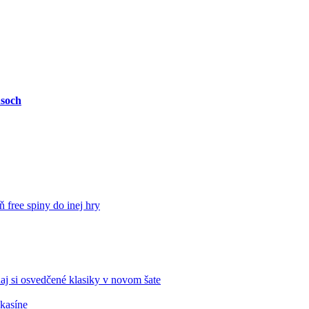
usoch
 free spiny do inej hry
aj si osvedčené klasiky v novom šate
 kasíne