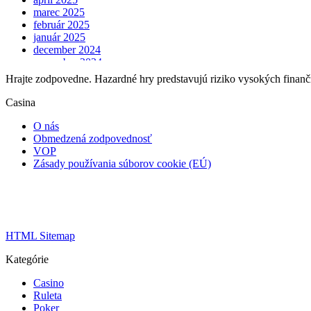
marec 2025
február 2025
január 2025
december 2024
november 2024
október 2024
Hrajte zodpovedne. Hazardné hry predstavujú riziko vysokých finančn
september 2024
august 2024
Casina
júl 2024
jún 2024
O nás
máj 2024
Obmedzená zodpovednosť
apríl 2024
VOP
marec 2024
Zásady používania súborov cookie (EÚ)
február 2024
január 2024
december 2023
november 2023
október 2023
HTML Sitemap
september 2023
august 2023
Kategórie
júl 2023
jún 2023
Casino
máj 2023
Ruleta
apríl 2023
Poker