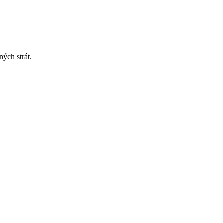
ých strát.