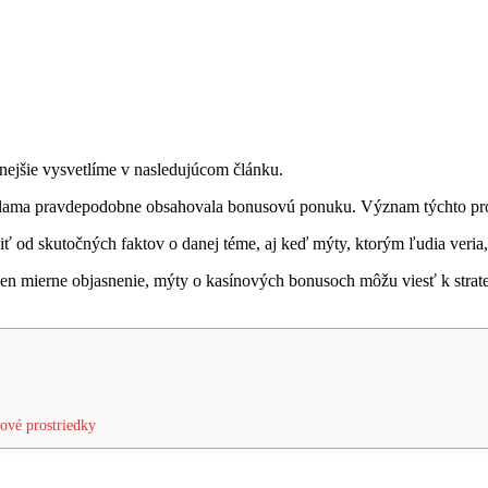
nejšie vysvetlíme v nasledujúcom článku.
eklama pravdepodobne obsahovala bonusovú ponuku. Význam týchto pro
ť od skutočných faktov o danej téme, aj keď mýty, ktorým ľudia veria
len mierne objasnenie, mýty o kasínových bonusoch môžu viesť k strate 
ové prostriedky