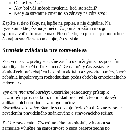
O aké hry išlo?
Aký bol váš spôsob myslenia, keď ste začali?
Kedy sa stretnutie zmenilo zo zábavy na zúfalstvo?
Zapíšte si tieto fakty, najlepšie na papier, a nie digitálne. Na
fyzickom akte písania je niečo, čo pomáha vášmu mozgu
spracovávať informácie inak. Nesúďte to, čo píšete – jednoducho si
čo najpresnejšie zaznamenajte, čo sa stalo.
Stratégie zvládania pre zotavenie sa
Zotavenie sa z prehry v kasíne začína okamžitým zabezpečením
stability a bezpečia. To znamená, že na určitý čas zastavíte
akúkoľvek prebiehajúcu hazardnú aktivitu a vytvoríte bariéry, ktoré
zabránia impulzívnym rozhodnutiam počas obdobia emocionálneho
zotavenia.
Vytvorte finančné bariéry:
Odstráňte jednoduchý prístup k
hazardným prostriedkom, napríklad prostredníctvom bankových
aplikácií alebo online hazardných účtov.
Starostlivosť o seba
: Starajte sa o svoje fyzické a duševné zdravie
zavedením pravidelného spánkového a stravovacieho režimu.
Zvážte zavedenie „72-hodinového protokolu“, v ktorom sa
zameriate výlučne na starostlivosť o seba bezprostredne po