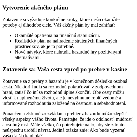
Vytvorenie akčného plánu
Zotavenie si vyžaduje konkrétne kroky, ktoré riešia okamžité
potreby aj dlhodobé ciele. Váš akčný plán by mal zahŕňať:
Okamžité opatrenia na finančnú stabilizáciu.
Realistický plán na nahradenie stratených finančných
prostriedkov, ak je to potrebné.
Nové návyky, ktoré nahradia hazardné hry pozitívnymi
alternatívami.
Zotavenie sa: Vaša cesta vpred po prehre v kasíne
Zotavenie sa z prehry z hazardu je v konečnom dôsledku osobná
cesta.
Niektorí ľudia sa rozhodnú pokračovať v zodpovednom
hraní, zatiaľ čo iní sa rozhodnú úplne skončiť.
Obe cesty môžu
viesť k naplnenému životu, ale je nevyhnutné robiť vedomé a
informované rozhodnutia založené na čestnosti a sebahodnotení.
Ponaučenia získané zo zvládania prehier z hazardu môžu zlepšiť
všetky aspekty vášho života.
Pamätajte, že ide o odolnosť, múdrosť
a osobný rast.
Máte všetko, čo potrebujete na to, aby ste z tohto
neúspechu urobili návrat.
Jediná otázka znie: Ako bude vyzerať
vaša ďalšia kapitola?