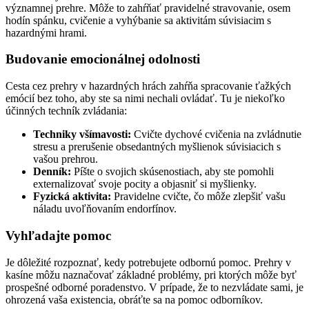
významnej prehre. Môže to zahŕňať pravidelné stravovanie, osem
hodín spánku, cvičenie a vyhýbanie sa aktivitám súvisiacim s
hazardnými hrami.
Budovanie emocionálnej odolnosti
Cesta cez prehry v hazardných hrách zahŕňa spracovanie ťažkých
emócií bez toho, aby ste sa nimi nechali ovládať. Tu je niekoľko
účinných techník zvládania:
Techniky všímavosti:
Cvičte dychové cvičenia na zvládnutie
stresu a prerušenie obsedantných myšlienok súvisiacich s
vašou prehrou.
Denník:
Píšte o svojich skúsenostiach, aby ste pomohli
externalizovať svoje pocity a objasniť si myšlienky.
Fyzická aktivita:
Pravidelne cvičte, čo môže zlepšiť vašu
náladu uvoľňovaním endorfínov.
Vyhľadajte pomoc
Je dôležité rozpoznať, kedy potrebujete odbornú pomoc. Prehry v
kasíne môžu naznačovať základné problémy, pri ktorých môže byť
prospešné odborné poradenstvo. V prípade, že to nezvládate sami, je
ohrozená vaša existencia, obráťte sa na pomoc odborníkov.