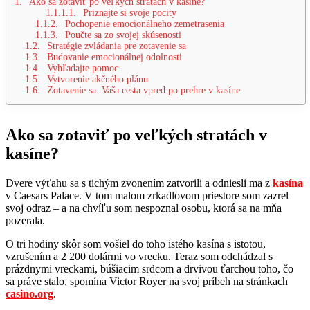
Ako sa zotaviť po veľkých stratách v kasíne?
Priznajte si svoje pocity
Pochopenie emocionálneho zemetrasenia
Poučte sa zo svojej skúsenosti
Stratégie zvládania pre zotavenie sa
Budovanie emocionálnej odolnosti
Vyhľadajte pomoc
Vytvorenie akčného plánu
Zotavenie sa: Vaša cesta vpred po prehre v kasíne
Ako sa zotaviť po veľkých stratách v
kasíne?
Dvere výťahu sa s tichým zvonením zatvorili a odniesli ma z
kasína
v Caesars Palace. V tom malom zrkadlovom priestore som zazrel
svoj odraz – a na chvíľu som nespoznal osobu, ktorá sa na mňa
pozerala.
O tri hodiny skôr som vošiel do toho istého kasína s istotou,
vzrušením a 2 200 dolármi vo vrecku. Teraz som odchádzal s
prázdnymi vreckami, búšiacim srdcom a drvivou ťarchou toho, čo
sa práve stalo, spomína Victor Royer na svoj príbeh na stránkach
casino.org
.