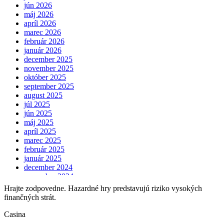
jún 2026
máj 2026
apríl 2026
marec 2026
február 2026
január 2026
december 2025
november 2025
október 2025
september 2025
august 2025
júl 2025
jún 2025
máj 2025
apríl 2025
marec 2025
február 2025
január 2025
december 2024
november 2024
október 2024
Hrajte zodpovedne. Hazardné hry predstavujú riziko vysokých
september 2024
finančných strát.
august 2024
júl 2024
Casina
jún 2024