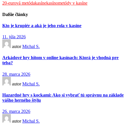
20-eurová metóda
kasíne
kasíno
metódy v kasíne
Dalšie články
Kto je krupiér a aká je jeho rola v kasíne
11. júla 2026
autor
Michal S.
Arkádové hry hitom v online kasínach: Ktorá je vhodná pre
teba?
28. marca 2026
autor
Michal S.
Hazardné hry s kockami: Ako si vybrať tú správnu na základe
vášho herného štýlu
26. marca 2026
autor
Michal S.