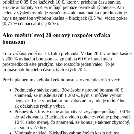
približne 0,05 € za každých 10 €, ktoré v priebehu času stavíte.
Hracie automaty so 4 % míňajú peniaze osemkrát rýchlejšie. Ani
jeden z výsledkov nie je zaručený – ale matematika uprednostňuje
hry s najmenšou výhodou kasína – blackjack (0,5 %), video poker
(0,75 %) či baccarat (1,06 %).
Ako rozšíriť svoj 20-eurový rozpočet vďaka
bonusom
Toto väčšina videí na TikToku prehliada. Vklad 20 € v online kasíne
s 200 % uvítacím bonusom sa zmení na 60 € v hrateľných
prostriedkoch ešte predtým, ako roztočíte jeden valec. To je
trojnásobok hracieho času z tých istých 20 €.
Pred uplatnením akéhokoľvek bonusu si overte niekoľko vecí:
Podmienky stávkovania. 30-násobný prevod bonusu 40 €
znamená, že musíte staviť 1 200 €, kým si môžete vybrať
peniaze. To je v poriadku pre zábavné hry, nie je to ideálne,
ak očakávate rýchly výber.
Príspevok k hre. Hracie automaty sa zvyčajne počítajú 100 %
do stávkovania. Blackjack a video poker zvyčajne prispievajú
10 % alebo menej, čo znamená, že bonus je takmer zbytočný,
ak sú to vaše hry.
Minimálny vklad. Niekoľko zahraničných kasín prijíma