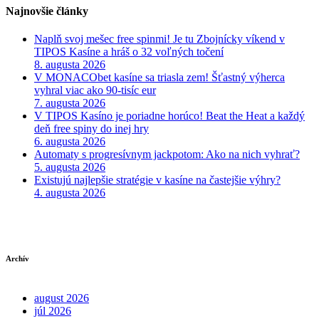
Najnovšie články
Naplň svoj mešec free spinmi! Je tu Zbojnícky víkend v
TIPOS Kasíne a hráš o 32 voľných točení
8. augusta 2026
V MONACObet kasíne sa triasla zem! Šťastný výherca
vyhral viac ako 90-tisíc eur
7. augusta 2026
V TIPOS Kasíno je poriadne horúco! Beat the Heat a každý
deň free spiny do inej hry
6. augusta 2026
Automaty s progresívnym jackpotom: Ako na nich vyhrať?
5. augusta 2026
Existujú najlepšie stratégie v kasíne na častejšie výhry?
4. augusta 2026
Archív
august 2026
júl 2026