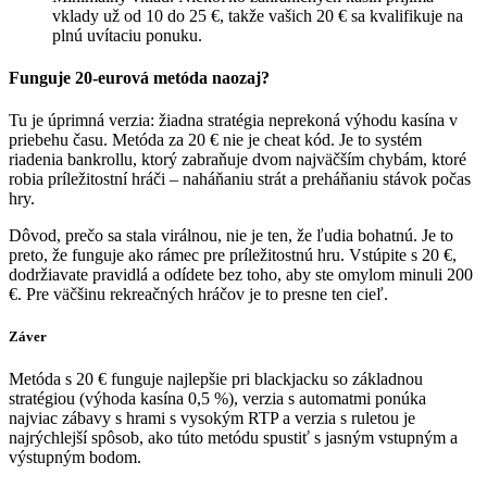
vklady už od 10 do 25 €, takže vašich 20 € sa kvalifikuje na
plnú uvítaciu ponuku.
Funguje 20-eurová metóda naozaj?
Tu je úprimná verzia: žiadna stratégia neprekoná výhodu kasína v
priebehu času. Metóda za 20 € nie je cheat kód. Je to systém
riadenia bankrollu, ktorý zabraňuje dvom najväčším chybám, ktoré
robia príležitostní hráči – naháňaniu strát a preháňaniu stávok počas
hry.
Dôvod, prečo sa stala virálnou, nie je ten, že ľudia bohatnú. Je to
preto, že funguje ako rámec pre príležitostnú hru. Vstúpite s 20 €,
dodržiavate pravidlá a odídete bez toho, aby ste omylom minuli 200
€. Pre väčšinu rekreačných hráčov je to presne ten cieľ.
Záver
Metóda s 20 € funguje najlepšie pri blackjacku so základnou
stratégiou (výhoda kasína 0,5 %), verzia s automatmi ponúka
najviac zábavy s hrami s vysokým RTP a verzia s ruletou je
najrýchlejší spôsob, ako túto metódu spustiť s jasným vstupným a
výstupným bodom.