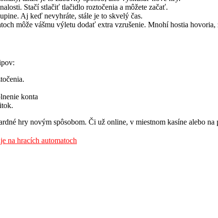
nalosti.
Stačí stlačiť tlačidlo roztočenia a môžete začať.
kupine.
Aj keď nevyhráte, stále je to skvelý čas.
atoch môže vášmu výletu dodať extra vzrušenie.
Mnohí hostia hovoria, 
ipov:
ztočenia.
lnenie konta
itok.
azardné hry novým spôsobom.
Či už online, v miestnom kasíne alebo na p
aje na hracích automatoch