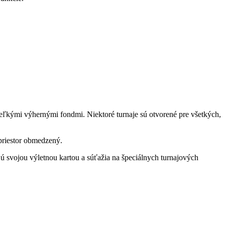
eľkými výhernými fondmi. Niektoré turnaje sú otvorené pre všetkých,
priestor obmedzený.
jú svojou výletnou kartou a súťažia na špeciálnych turnajových