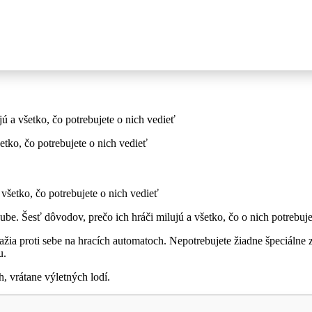
ú a všetko, čo potrebujete o nich vedieť
etko, čo potrebujete o nich vedieť
be. Šesť dôvodov, prečo ich hráči milujú a všetko, čo o nich potrebuje
ažia proti sebe na hracích automatoch. Nepotrebujete žiadne špeciálne zr
u.
, vrátane výletných lodí.