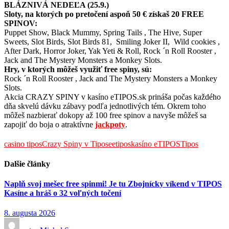
BLÁZNIVÁ NEDEĽA (25.9.)
Sloty, na ktorých po pretočení aspoň 50 € získaš 20 FREE
SPINOV:
Puppet Show, Black Mummy, Spring Tails , The Hive, Super
Sweets, Slot Birds, Slot Birds 81, Smiling Joker II, Wild cookies ,
After Dark, Horror Joker, Yak Yeti & Roll, Rock ´n Roll Rooster ,
Jack and The Mystery Monsters a Monkey Slots.
Hry, v ktorých môžeš využiť free spiny, sú:
Rock ´n Roll Rooster , Jack and The Mystery Monsters a Monkey
Slots.
Akcia CRAZY SPINY v kasíno eTIPOS.sk prináša počas každého
dňa skvelú dávku zábavy podľa jednotlivých tém. Okrem toho
môžeš nazbierať dokopy až 100 free spinov a navyše môžeš sa
zapojiť do boja o atraktívne
jackpoty
.
casino tipos
Crazy Spiny v Tipose
etipos
kasíno eTIPOS
Tipos
Dalšie články
Naplň svoj mešec free spinmi! Je tu Zbojnícky víkend v TIPOS
Kasíne a hráš o 32 voľných točení
8. augusta 2026