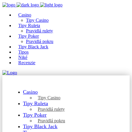
Casino
Tipy Casino
Tipy Ruleta
Pravidlá rulety
Tipy Poker
Pravidlá pokru
Tipy Black Jack
Tipos
Niké
Recenzie
Casino
Tipy Casino
Tipy Ruleta
Pravidlá rulety
Tipy Poker
Pravidlá pokru
Tipy Black Jack