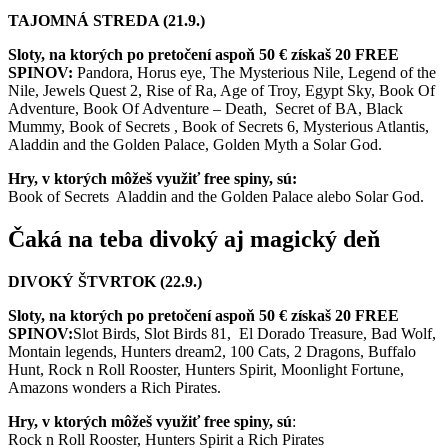
TAJOMNÁ STREDA (21.9.)
Sloty, na ktorých po pretočení aspoň 50 € získaš 20 FREE
SPINOV:
Pandora, Horus eye, The Mysterious Nile, Legend of the
Nile, Jewels Quest 2, Rise of Ra, Age of Troy, Egypt Sky, Book Of
Adventure, Book Of Adventure – Death, Secret of BA, Black
Mummy, Book of Secrets , Book of Secrets 6, Mysterious Atlantis,
Aladdin and the Golden Palace, Golden Myth a Solar God.
Hry, v ktorých môžeš využiť free spiny, sú:
Book of Secrets Aladdin and the Golden Palace alebo Solar God.
Čaká na teba divoký aj magický deň
DIVOKÝ ŠTVRTOK (22.9.)
Sloty, na ktorých po pretočení aspoň 50 € získaš 20 FREE
SPINOV:
Slot Birds, Slot Birds 81, El Dorado Treasure, Bad Wolf,
Montain legends, Hunters dream2, 100 Cats, 2 Dragons, Buffalo
Hunt, Rock n Roll Rooster, Hunters Spirit, Moonlight Fortune,
Amazons wonders a Rich Pirates.
Hry, v ktorých môžeš využiť free spiny, sú
:
Rock n Roll Rooster, Hunters Spirit a Rich Pirates