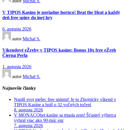
autor
Michal S.
V TIPOS Kasíno je poriadne horúco! Beat the Heat a každý
deň free spiny do inej hry
6. augusta 2026
autor
Michal S.
Víkendové eŽreby v TIPOS kasíne: Bonus 10x free eŽreb
Čierna Perla
1. augusta 2026
autor
Michal S.
Najnovšie články
Naplň svoj mešec free spinmi! Je tu Zbojnícky víkend v
TIPOS Kasíne a hráš o 32 voľných točení
8. augusta 2026
V MONACObet kasíne sa triasla zem! Šťastný výherca
vyhral viac ako 90-tisíc eur
7. augusta 2026