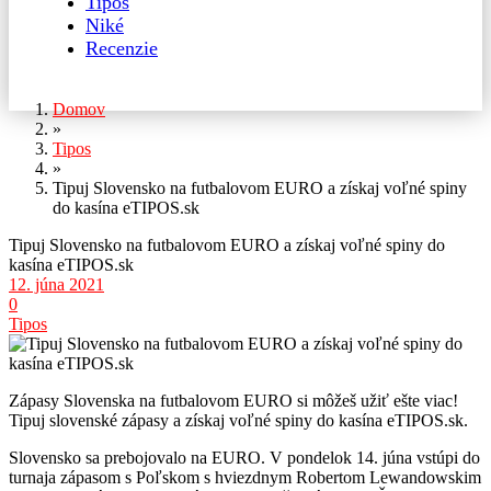
Tipos
Niké
Recenzie
Domov
»
Tipos
»
Tipuj Slovensko na futbalovom EURO a získaj voľné spiny
do kasína eTIPOS.sk
Tipuj Slovensko na futbalovom EURO a získaj voľné spiny do
kasína eTIPOS.sk
12. júna 2021
0
Tipos
Zápasy Slovenska na futbalovom EURO si môžeš užiť ešte viac!
Tipuj slovenské zápasy a získaj voľné spiny do kasína eTIPOS.sk.
Slovensko sa prebojovalo na EURO. V pondelok 14. júna vstúpi do
turnaja zápasom s Poľskom s hviezdnym Robertom Lewandowskim