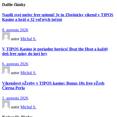
Dalšie články
Naplň svoj mešec free spinmi! Je tu Zbojnícky víkend v TIPOS
Kasíne a hráš o 32 voľných točení
8. augusta 2026
autor
Michal S.
V TIPOS Kasíno je poriadne horúco! Beat the Heat a každý
deň free spiny do inej hry
6. augusta 2026
autor
Michal S.
Víkendové eŽreby v TIPOS kasíne: Bonus 10x free eŽreb
Čierna Perla
1. augusta 2026
autor
Michal S.