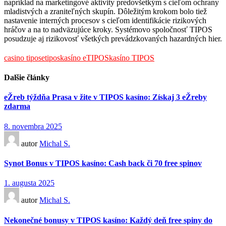
napríklad na marketingové aktivity predovšetkým s cieľom ochrany
mladistvých a zraniteľných skupín. Dôležitým krokom bolo tiež
nastavenie interných procesov s cieľom identifikácie rizikových
hráčov a na to nadväzujúce kroky. Systémovo spoločnosť TIPOS
posudzuje aj rizikovosť všetkých prevádzkovaných hazardných hier.
casino tipos
etipos
kasíno eTIPOS
kasíno TIPOS
Dalšie články
eŽreb týždňa Prasa v žite v TIPOS kasíno: Získaj 3 eŽreby
zdarma
8. novembra 2025
autor
Michal S.
Synot Bonus v TIPOS kasíno: Cash back či 70 free spinov
1. augusta 2025
autor
Michal S.
Nekonečné bonusy v TIPOS kasíno: Každý deň free spiny do