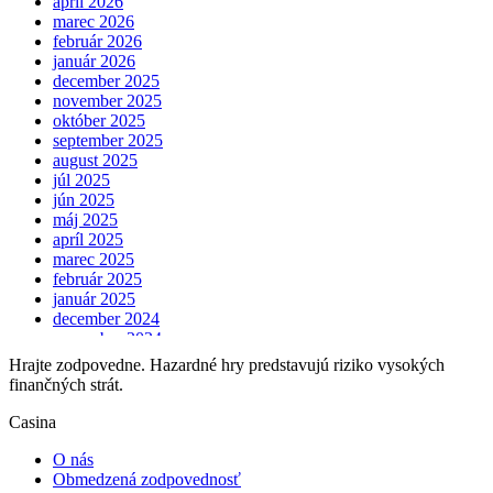
apríl 2026
marec 2026
február 2026
január 2026
december 2025
november 2025
október 2025
september 2025
august 2025
júl 2025
jún 2025
máj 2025
apríl 2025
marec 2025
február 2025
január 2025
december 2024
november 2024
október 2024
Hrajte zodpovedne. Hazardné hry predstavujú riziko vysokých
september 2024
finančných strát.
august 2024
júl 2024
Casina
jún 2024
máj 2024
O nás
apríl 2024
Obmedzená zodpovednosť