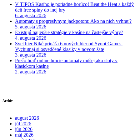
V TIPOS Kasíno je poriadne horúco! Beat the Heat a každý
deň free spiny do inej hry
6. augusta 2026
Automaty s progresívnym jackpotom: Ako na nich vyhrať?
5. augusta 2026
Existujú najlepšie stratégie v kasíne na častejšie výhry?
4. augusta 2026
Svet hier Niké prináša 6 nových hier od Synot Games.
Vychutnaj si osvedčené klasiky v novom šate
3. augusta 2026
Prečo hrať online hracie automaty radšej ako sloty v
klasickom kasíne
2. augusta 2026
Archív
august 2026
júl 2026
jún 2026
máj 2026