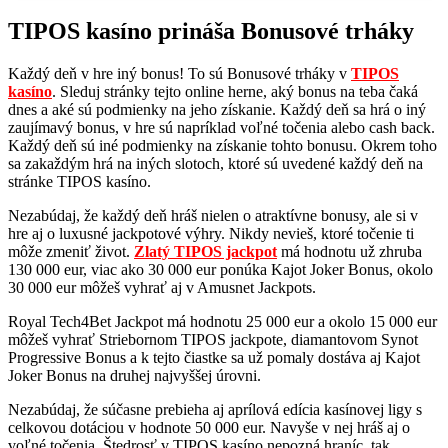
TIPOS kasíno prináša Bonusové trháky
Každý deň v hre iný bonus! To sú Bonusové trháky v
TIPOS
kasíno
. Sleduj stránky tejto online herne, aký bonus na teba čaká
dnes a aké sú podmienky na jeho získanie. Každý deň sa hrá o iný
zaujímavý bonus, v hre sú napríklad voľné točenia alebo cash back.
Každý deň sú iné podmienky na získanie tohto bonusu. Okrem toho
sa zakaždým hrá na iných slotoch, ktoré sú uvedené každý deň na
stránke TIPOS kasíno.
Nezabúdaj, že každý deň hráš nielen o atraktívne bonusy, ale si v
hre aj o luxusné jackpotové výhry. Nikdy nevieš, ktoré točenie ti
môže zmeniť život.
Zlatý TIPOS jackpot
má hodnotu už zhruba
130 000 eur, viac ako 30 000 eur ponúka Kajot Joker Bonus, okolo
30 000 eur môžeš vyhrať aj v Amusnet Jackpots.
Royal Tech4Bet Jackpot má hodnotu 25 000 eur a okolo 15 000 eur
môžeš vyhrať Striebornom TIPOS jackpote, diamantovom Synot
Progressive Bonus a k tejto čiastke sa už pomaly dostáva aj Kajot
Joker Bonus na druhej najvyššej úrovni.
Nezabúdaj, že súčasne prebieha aj aprílová edícia kasínovej ligy s
celkovou dotáciou v hodnote 50 000 eur. Navyše v nej hráš aj o
voľné točenia. Štedrosť v TIPOS kasíno nepozná hraníc, tak