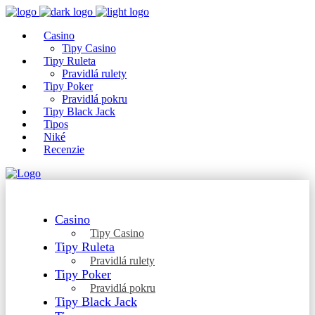
Casino
Tipy Casino
Tipy Ruleta
Pravidlá rulety
Tipy Poker
Pravidlá pokru
Tipy Black Jack
Tipos
Niké
Recenzie
Casino
Tipy Casino
Tipy Ruleta
Pravidlá rulety
Tipy Poker
Pravidlá pokru
Tipy Black Jack