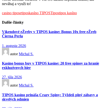
neváhaj a využi to!
casino tipos
etipos
kasíno TIPOS
Tipos
tipos kasíno
Dalšie články
Víkendové eŽreby v TIPOS kasíne: Bonus 10x free eŽreb
Čierna Perla
1. augusta 2026
autor
Michal S.
Kasíno bonus buy v TIPOS kasíne: 20 free spinov za hranie
exkluzívnych hier
27. júla 2026
autor
Michal S.
TIPOS kasíno prináša Crazy Spiny: Týždeň plný zábavy a
skvelých odmien