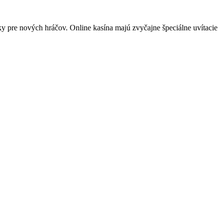
ky pre nových hráčov. Online kasína majú zvyčajne špeciálne uvítacie