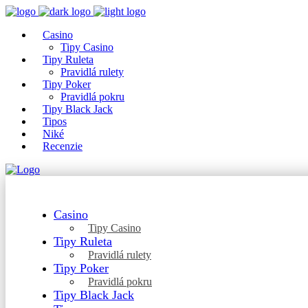
Casino
Tipy Casino
Tipy Ruleta
Pravidlá rulety
Tipy Poker
Pravidlá pokru
Tipy Black Jack
Tipos
Niké
Recenzie
Casino
Tipy Casino
Tipy Ruleta
Pravidlá rulety
Tipy Poker
Pravidlá pokru
Tipy Black Jack