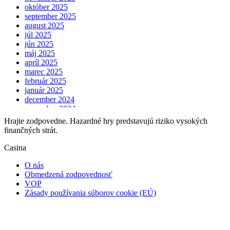
október 2025
september 2025
august 2025
júl 2025
jún 2025
máj 2025
apríl 2025
marec 2025
február 2025
január 2025
december 2024
november 2024
október 2024
Hrajte zodpovedne. Hazardné hry predstavujú riziko vysokých
september 2024
finančných strát.
august 2024
júl 2024
Casina
jún 2024
máj 2024
O nás
apríl 2024
Obmedzená zodpovednosť
marec 2024
VOP
február 2024
Zásady používania súborov cookie (EÚ)
január 2024
december 2023
november 2023
október 2023