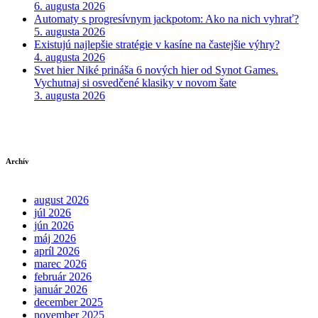
6. augusta 2026
Automaty s progresívnym jackpotom: Ako na nich vyhrať?
5. augusta 2026
Existujú najlepšie stratégie v kasíne na častejšie výhry?
4. augusta 2026
Svet hier Niké prináša 6 nových hier od Synot Games.
Vychutnaj si osvedčené klasiky v novom šate
3. augusta 2026
Archív
august 2026
júl 2026
jún 2026
máj 2026
apríl 2026
marec 2026
február 2026
január 2026
december 2025
november 2025