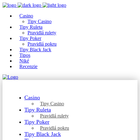
Casino
Tipy Casino
Tipy Ruleta
Pravidlá rulety
Tipy Poker
Pravidlá pokru
Tipy Black Jack
Tipos
Niké
Recenzie
Casino
Tipy Casino
Tipy Ruleta
Pravidlá rulety
Tipy Poker
Pravidlá pokru
Tipy Black Jack