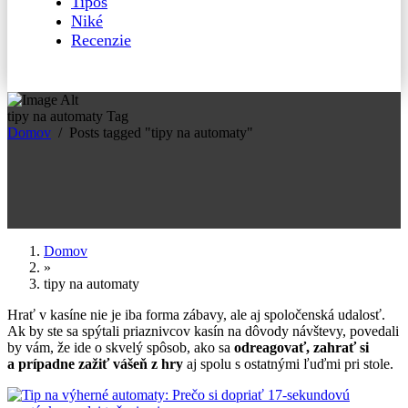
Tipos
Niké
Recenzie
tipy na automaty Tag
Domov
/
Posts tagged "tipy na automaty"
Domov
»
tipy na automaty
Hrať v kasíne nie je iba forma zábavy, ale aj spoločenská udalosť.
Ak by ste sa spýtali priaznivcov kasín na dôvody návštevy, povedali
by vám, že ide o skvelý spôsob, ako sa
odreagovať, zahrať si
a prípadne zažiť vášeň z hry
aj spolu s ostatnými ľuďmi pri stole.