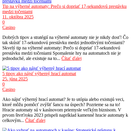
Tip na výherné automaty: Prečo si dopriať 17-sekundovú prestávku
medzi točeniami
11. októbra 2025
0
Casino
Dobrých tipov a stratégií na výherné automaty nie je nikdy dosť! Čo
tak skúsiť 17-sekundovú prestávku medzi jednotlivými točeniami?
Skvelý tip na výherné automaty: Prečo si dopriať 17-sekundovú
prestávku medzi točeniami Spomalenie hry na automatoch nie je
jednoduché, ale existuje na to...
Čítať ďalej
5 tipov ako nájsť výherný hrací automat
25. júna 2025
0
Casino
Ako nájsť výherný hrací automat? Je to utópia alebo existujú veci,
ktoré môžu pomôcť zvýšiť šancu na úspech? Pozrieme sa na to!
Hracie automaty sú v kasínovom priemysle veľkým biznisom. V
prvom štvrťroku 2023 prispeli napríklad kamenné hracie automaty k
celkovým...
Čítať ďalej