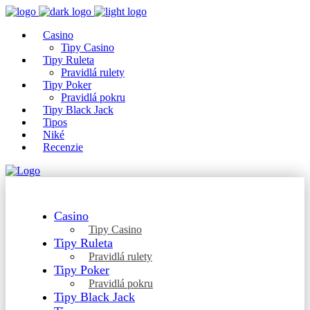
Casino
Tipy Casino
Tipy Ruleta
Pravidlá rulety
Tipy Poker
Pravidlá pokru
Tipy Black Jack
Tipos
Niké
Recenzie
Casino
Tipy Casino
Tipy Ruleta
Pravidlá rulety
Tipy Poker
Pravidlá pokru
Tipy Black Jack