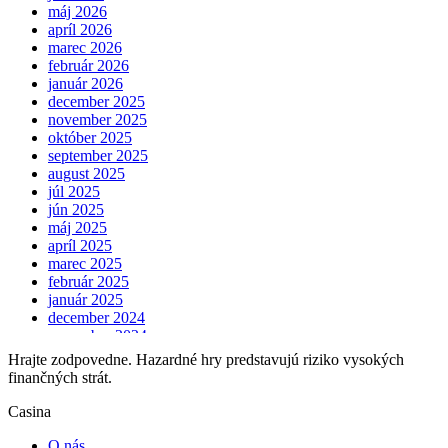
máj 2026
apríl 2026
marec 2026
február 2026
január 2026
december 2025
november 2025
október 2025
september 2025
august 2025
júl 2025
jún 2025
máj 2025
apríl 2025
marec 2025
február 2025
január 2025
december 2024
november 2024
október 2024
Hrajte zodpovedne. Hazardné hry predstavujú riziko vysokých
september 2024
finančných strát.
august 2024
júl 2024
Casina
jún 2024
máj 2024
O nás