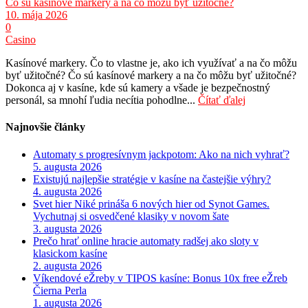
Čo sú kasínové markery a na čo môžu byť užitočné?
10. mája 2026
0
Casino
Kasínové markery. Čo to vlastne je, ako ich využívať a na čo môžu
byť užitočné? Čo sú kasínové markery a na čo môžu byť užitočné?
Dokonca aj v kasíne, kde sú kamery a všade je bezpečnostný
personál, sa mnohí ľudia necítia pohodlne...
Čítať ďalej
Najnovšie články
Automaty s progresívnym jackpotom: Ako na nich vyhrať?
5. augusta 2026
Existujú najlepšie stratégie v kasíne na častejšie výhry?
4. augusta 2026
Svet hier Niké prináša 6 nových hier od Synot Games.
Vychutnaj si osvedčené klasiky v novom šate
3. augusta 2026
Prečo hrať online hracie automaty radšej ako sloty v
klasickom kasíne
2. augusta 2026
Víkendové eŽreby v TIPOS kasíne: Bonus 10x free eŽreb
Čierna Perla
1. augusta 2026