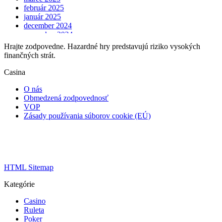
február 2025
január 2025
december 2024
november 2024
október 2024
Hrajte zodpovedne. Hazardné hry predstavujú riziko vysokých
september 2024
finančných strát.
august 2024
júl 2024
Casina
jún 2024
máj 2024
O nás
apríl 2024
Obmedzená zodpovednosť
marec 2024
VOP
február 2024
Zásady používania súborov cookie (EÚ)
január 2024
december 2023
november 2023
október 2023
september 2023
HTML Sitemap
august 2023
júl 2023
Kategórie
jún 2023
máj 2023
Casino
apríl 2023
Ruleta
marec 2023
Poker
február 2023