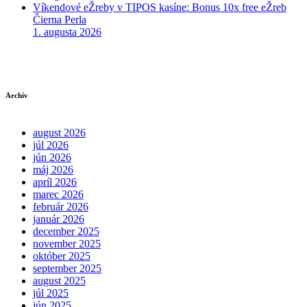
Víkendové eŽreby v TIPOS kasíne: Bonus 10x free eŽreb
Čierna Perla
1. augusta 2026
Archív
august 2026
júl 2026
jún 2026
máj 2026
apríl 2026
marec 2026
február 2026
január 2026
december 2025
november 2025
október 2025
september 2025
august 2025
júl 2025
jún 2025