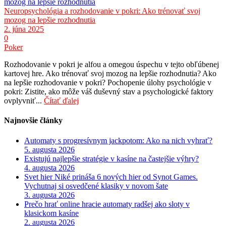
Neuropsychológia a rozhodovanie v pokri: Ako trénovať svoj
mozog na lepšie rozhodnutia
2. júna 2025
0
Poker
Rozhodovanie v pokri je alfou a omegou úspechu v tejto obľúbenej
kartovej hre. Ako trénovať svoj mozog na lepšie rozhodnutia? Ako
na lepšie rozhodovanie v pokri? Pochopenie úlohy psychológie v
pokri: Zistite, ako môže váš duševný stav a psychologické faktory
ovplyvniť...
Čítať ďalej
Najnovšie články
Automaty s progresívnym jackpotom: Ako na nich vyhrať?
5. augusta 2026
Existujú najlepšie stratégie v kasíne na častejšie výhry?
4. augusta 2026
Svet hier Niké prináša 6 nových hier od Synot Games.
Vychutnaj si osvedčené klasiky v novom šate
3. augusta 2026
Prečo hrať online hracie automaty radšej ako sloty v
klasickom kasíne
2. augusta 2026