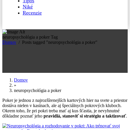
Tipos
Niké
Recenzie
neuropsychológia a poker Tag
Domov
/
Posts tagged "neuropsychológia a poker"
Domov
»
neuropsychológia a poker
Poker je jednou z najrozšírenejších kartových hier na svete a priestor
dostáva nielen v kasínach, ale aj špeciálnych pokrových kluboch.
Okrem toho, že pri pokri treba mať aj kus šťastia, je nevyhnutné
dôkladne poznať jeho
pravidlá, stanoviť si stratégiu a taktizovať
.