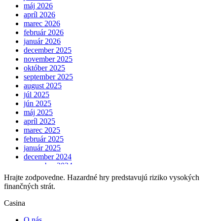
máj 2026
apríl 2026
marec 2026
február 2026
január 2026
december 2025
november 2025
október 2025
september 2025
august 2025
júl 2025
jún 2025
máj 2025
apríl 2025
marec 2025
február 2025
január 2025
december 2024
november 2024
október 2024
Hrajte zodpovedne. Hazardné hry predstavujú riziko vysokých
september 2024
finančných strát.
august 2024
júl 2024
Casina
jún 2024
máj 2024
O nás