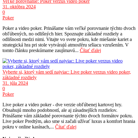
Veľké porovnanie: Poker verzus video poker
31. októbra 2024
0
Poker
Poker a video poker. Prinášame vám veľké porovnanie týchto dvoch
obľúbených, no odlišných hier. Spoznajte základné rozdiely a
odlišnosti medzi nimi. Vitajte vo svete pokru, kde miešanie kariet a
strategická hra pri stole vytvárajú atmosféru sršiacu vzrušením. V
tomto článku preskúmame zaujímavú...
Čítať ďalej
Vyberte si, ktorý vám sedí najviac: Live poker verzus video poker,
základné rozdiely
31. júla 2024
0
Poker
Live poker a video poker - dve verzie obľúbenej kartovej hry.
Obsahujú mnoho podobností, ale aj zásadnejších rozdielov.
Prinášame vám základné porovnanie týchto dvoch formátov pokru.
Live poker Predtým, ako sme si začali užívať luxus a komfort hrania
pokru v online kasínach,...
Čítať ďalej