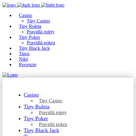
Casino
Tipy Casino
Tipy Ruleta
Pravidlá rulety
Tipy Poker
Pravidlá pokru
Tipy Black Jack
Tipos
Niké
Recenzie
Casino
Tipy Casino
Tipy Ruleta
Pravidlá rulety
Tipy Poker
Pravidlá pokru
Tipy Black Jack