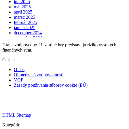
jún 2025
máj 2025
apríl 2025
marec 2025
február 2025
január 2025
december 2024
november 2024
október 2024
Hrajte zodpovedne. Hazardné hry predstavujú riziko vysokých
september 2024
finančných strát.
august 2024
júl 2024
Casina
jún 2024
máj 2024
O nás
apríl 2024
Obmedzená zodpovednosť
marec 2024
VOP
február 2024
Zásady používania súborov cookie (EÚ)
január 2024
december 2023
november 2023
október 2023
september 2023
HTML Sitemap
august 2023
júl 2023
Kategórie
jún 2023