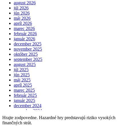
august 2026
júl 2026
jún 2026
máj 2026
apríl 2026
marec 2026
február 2026
január 2026
december 2025
november 2025
október 2025
september 2025
august 2025
júl 2025
jún 2025
máj 2025
apríl 2025
marec 2025
február 2025
január 2025
december 2024
november 2024
október 2024
Hrajte zodpovedne. Hazardné hry predstavujú riziko vysokých
september 2024
finančných strát.
august 2024