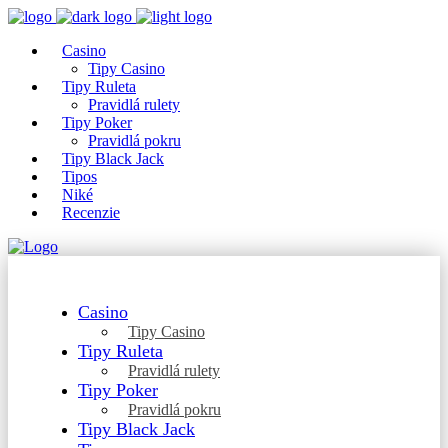
Casino
Tipy Casino
Tipy Ruleta
Pravidlá rulety
Tipy Poker
Pravidlá pokru
Tipy Black Jack
Tipos
Niké
Recenzie
Casino
Tipy Casino
Tipy Ruleta
Pravidlá rulety
Tipy Poker
Pravidlá pokru
Tipy Black Jack