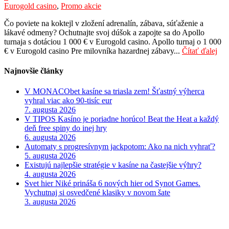
Eurogold casino
,
Promo akcie
Čo poviete na koktejl v zložení adrenalín, zábava, súťaženie a
lákavé odmeny? Ochutnajte svoj dúšok a zapojte sa do Apollo
turnaja s dotáciou 1 000 € v Eurogold casino. Apollo turnaj o 1 000
€ v Eurogold casino Pre milovníka hazardnej zábavy...
Čítať ďalej
Najnovšie články
V MONACObet kasíne sa triasla zem! Šťastný výherca
vyhral viac ako 90-tisíc eur
7. augusta 2026
V TIPOS Kasíno je poriadne horúco! Beat the Heat a každý
deň free spiny do inej hry
6. augusta 2026
Automaty s progresívnym jackpotom: Ako na nich vyhrať?
5. augusta 2026
Existujú najlepšie stratégie v kasíne na častejšie výhry?
4. augusta 2026
Svet hier Niké prináša 6 nových hier od Synot Games.
Vychutnaj si osvedčené klasiky v novom šate
3. augusta 2026