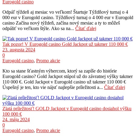
Eurogold casino
Odpáľ týždeň aj mesiac vo veľkom! Štartuje Týždňový turnaj o 4
000 eur v Eurogold casino. Týždňový turnaj o 4 000 eur v Eurogold
casino Začína nový týždeň, začína nový mesiac a ty to môžeš
odpáliť vo veľkom štýle. Ako sa na...
Čítať ďalej
Tak pozor! V Eurogold casino Gold Jackpot už takmer 110 000 €
23. augusta 2024
0
Eurogold casino
,
Promo akcie
Kto sa stane šťastným výhercom, ktorý sa zapíše do histórie
Eurogold casino? Gold Jackpot stúpol už do závratnej výšky takmer
110 000 €. Gold Jackpot v Eurogold casino už takmer 110 000 €
Úspešný je ten, kto vie nájsť najlepšie príležitosti a...
Čítať ďalej
Zlatá príležitosť! GOLD Jackpot v Eurogold casino dosiahol výšku
100 000 €
24. mája 2024
0
Eurogold casino
,
Promo akcie