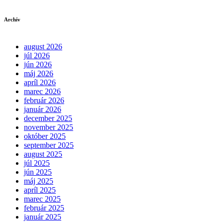
Archív
august 2026
júl 2026
jún 2026
máj 2026
apríl 2026
marec 2026
február 2026
január 2026
december 2025
november 2025
október 2025
september 2025
august 2025
júl 2025
jún 2025
máj 2025
apríl 2025
marec 2025
február 2025
január 2025