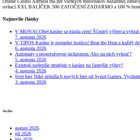
Online Casino Admiral má pre všetkých milovníkov hazardnej zábavy r
uvítací XXL BALÍČEK 500 ZATOČENÍ ZADARMO a 100 % bonu
Najnovšie články
V MONACObet kasíne sa triasla zem! Šťastný výherca vyhral v
7. augusta 2026
V TIPOS Kasíno je poriadne horúco! Beat the Heat a každý deň
6. augusta 2026
Automaty s progresívnym jackpotom: Ako na nich vyhrať?
5. augusta 2026
Existujú najlepšie stratégie v kasíne na častejšie výhry?
4. augusta 2026
Svet hier Niké prináša 6 nových hier od Synot Games. Vychutn
3. augusta 2026
Archív
august 2026
júl 2026
jún 2026