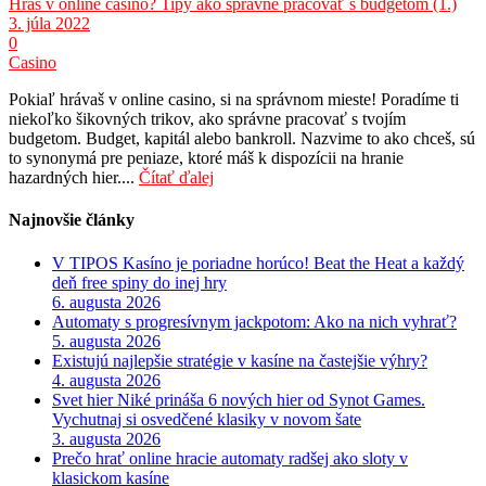
Hráš v online casino? Tipy ako správne pracovať s budgetom (1.)
3. júla 2022
0
Casino
Pokiaľ hrávaš v online casino, si na správnom mieste! Poradíme ti
niekoľko šikovných trikov, ako správne pracovať s tvojím
budgetom. Budget, kapitál alebo bankroll. Nazvime to ako chceš, sú
to synonymá pre peniaze, ktoré máš k dispozícii na hranie
hazardných hier....
Čítať ďalej
Najnovšie články
V TIPOS Kasíno je poriadne horúco! Beat the Heat a každý
deň free spiny do inej hry
6. augusta 2026
Automaty s progresívnym jackpotom: Ako na nich vyhrať?
5. augusta 2026
Existujú najlepšie stratégie v kasíne na častejšie výhry?
4. augusta 2026
Svet hier Niké prináša 6 nových hier od Synot Games.
Vychutnaj si osvedčené klasiky v novom šate
3. augusta 2026
Prečo hrať online hracie automaty radšej ako sloty v
klasickom kasíne