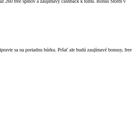
 až 260 free spinov a zaujímavý cashback k tomu. Bonus Storm v
pravte sa na poriadnu búrku. Pršať ale budú zaujímavé bonusy, free