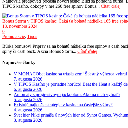
Najnovšia predpoveď počasia hovorí jasne: Blíži sa poriadna búrka!
TIPOS kasíno, dokopy v hre 260 free spinov Bonus...
Čítať ďalej
Bonus Storm v TIPOS kasíno: Čaká ťa bohatá nádielka 165 free spin
13. novembra 2024
0
Promo akcie
,
Tipos
Búrka bonusov! Priprav sa na bohatú nádielku free spinov a cash ba
spiny či cash back. Akcia Bonus Storm...
Čítať ďalej
Najnovšie články
V MONACObet kasíne sa triasla zem! Šťastný výherca vyhral v
7. augusta 2026
V TIPOS Kasíno je poriadne horúco! Beat the Heat a každý deň
6. augusta 2026
Automaty s progresívnym jackpotom: Ako na nich vyhrať?
5. augusta 2026
Existujú najlepšie stratégie v kasíne na častejšie výhry?
4. augusta 2026
Svet hier Niké prináša 6 nových hier od Synot Games. Vychutn
3. augusta 2026