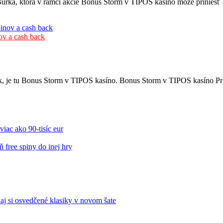
 Búrka, ktorá v rámci akcie Bonus Storm v TIPOS kasíno môže priniesť
ov a cash back
ck, je tu Bonus Storm v TIPOS kasíno. Bonus Storm v TIPOS kasíno Pri
iac ako 90-tisíc eur
 free spiny do inej hry
aj si osvedčené klasiky v novom šate