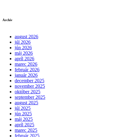
Archív
august 2026
júl 2026
jún 2026
máj 2026
apríl 2026
marec 2026
február 2026
január 2026
december 2025
november 2025
október 2025
september 2025
august 2025
júl 2025
jún 2025
máj 2025
apríl 2025
marec 2025
február 2025